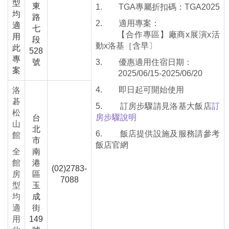
型
東
1. TGA專屬折扣碼：TGA2025
均
路
2. 適用專案：
適
七
【合作專區】廠商x展演x活
用
段
動x洛基［含早〕
此
528
專
號
3. 優惠適用住宿日期：
案
2025/06/15-2025/06/20
4. 即日起可開始使用
洛
碁
5. 訂房步驟請見洛基大飯店
訂
松
房步驟說明
台
山
北
6. 飯店提供設施及服務請參考
館
市
飯店官網
全
南
館
港
(02)2783-
房
區
7088
型
玉
均
成
適
街
用
149