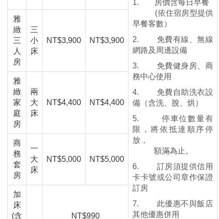
1. 房價含每日早餐
(依住宿房型提供
雅
早餐客數）
緻
三
2. 免費有線、無線
三
小
NT$3,900
NT$3,900
網路及周邊設備
人
床
房
3. 免費健身房、商
務中心使用
雅
緻
兩
4. 免費自助洗衣設
家
大
NT$4,400
NT$4,400
備（含洗、脫、烘）
庭
床
5. 停車位數量有
房
限，將依抵達順序停
放，
商
一
額滿為止。
務
大
NT$5,000
NT$5,000
套
6. 訂房須提供信用
床
房
卡卡號或公司章作保證
訂房
加
7. 此優惠不與飯店
床
其他優惠併用
(含
NT$990