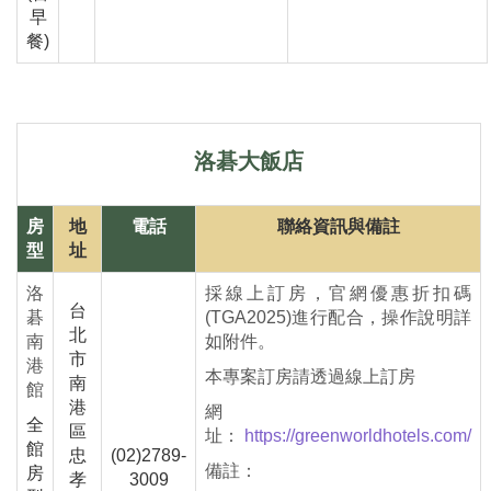
早
餐)
洛
碁
大飯店
房
地
電話
聯絡資訊與備註
型
址
洛
採線上訂房，官網優惠折扣碼
台
碁
(TGA2025)進行配合，操作說明詳
北
南
如附件。
市
港
本專案訂房請透過線上訂房
南
館
港
網
全
區
址：
https://greenworldhotels.com/
館
忠
(02)2789-
備註：
房
孝
3009