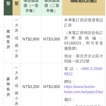
優惠協議
優惠協議
聯絡資訊及備註
型
型
價
（一客
價
（二客
早餐）
早餐）
一
本專案訂房請透過電話
大
訂房
床
雅
（來電訂房時請告知訂
緻
或
房專案統編：
NT$2,800
NT$3,000
客
04188033，即可享受
兩
房
優惠價）
小
床
地址：新北市汐止區大
同路一段152號
一
電話：
+886-2-2648-
大
9922
床
豪
網址：
華
或
NT$3,200
NT$3,400
https://www.fushin-
客
hotel.com.tw/taipei2/tw/
兩
房
小
備註：
床