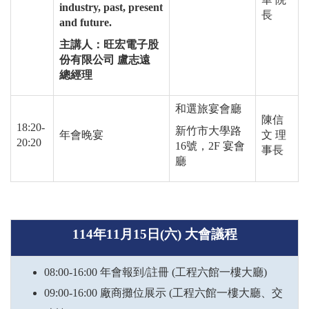
industry, past, present
長
and future.
主講人：旺宏電子股
份有限公司 盧志遠
總經理
和選旅宴會廳
陳信
18:20-
新竹市大學路
年會晚宴
文 理
20:20
16
號，
2F
宴會
事長
廳
114
年11月15日(六) 大會議程
08:00-16:00 年會報到
/
註冊
(
工程六館一樓大廳
)
09:00-16:00 廠商攤位展示
(
工程六館一樓大廳、交