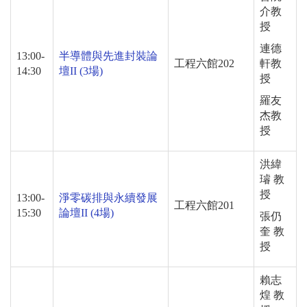
介教
授
連德
13:00-
半導體與先進封裝論
工程六館202
軒教
14:30
壇II
(3
場
)
授
羅友
杰教
授
洪緯
璿 教
授
13:00-
淨零碳排與永續發展
工程六館
201
15:30
論壇
II (4
場
)
張仍
奎 教
授
賴志
煌 教