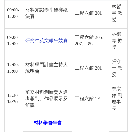
林哲
09:00-
材料知識學堂競賽總
工程六館
201
宇 教
12:00
決賽
授
林御
09:00-
工程六館
205
、
研究生英文報告競賽
專 教
12:00
207
、
352
授
張守
12:00-
材料學門計畫主持人
工程六館
201
一 教
13:00
說明會
授
李宗
華立材料創新獎入選
12:30-
銘 副
者報到、作品展示及
工程六館
1F
14:20
理事
解說
長
材料學會年會