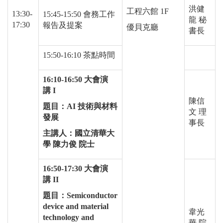
洪健
工程六館
1F
13:30-
15:45-15:50 會務工作
龍 秘
17:30
報告及提案
優貝克廳
書長
15:50-16:10 茶點時間
16:10-16:50
大會演
講
I
陳信
題目：
AI
技術與材料
文 理
發展
事長
主講人：國立清華大
學 陳力俊 院士
16:50-17:30
大會演
講
II
題目：
Semiconductor
device and material
韋光
technology and
華 院