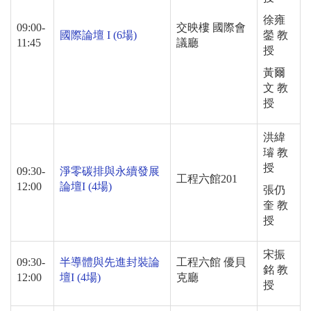
徐雍
09:00-
交映樓 國際會
國際論壇 I (6場)
鎣 教
11:45
議廳
授
黃爾
文 教
授
洪緯
璿 教
授
09:30-
淨零碳排與永續發展
工程六館
201
12:00
論壇
I (4
場
)
張仍
奎 教
授
宋振
09:30-
半導體與先進封裝論
工程六館 優貝
銘 教
12:00
壇I
(4
場
)
克廳
授