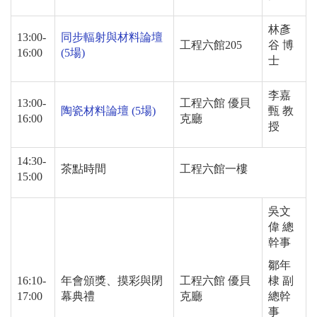
林彥
13:00-
同步輻射與材料論壇
工程六館
205
谷 博
16:00
(5
場
)
士
李嘉
13:00-
工程六館 優貝
陶瓷材料論壇
(5
場
)
甄 教
16:00
克廳
授
14:30-
茶點時間
工程六館一樓
15:00
吳文
偉 總
幹事
鄒年
16:10-
年會頒獎、摸彩與閉
工程六館 優貝
棣 副
17:00
幕典禮
克廳
總幹
事