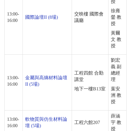
授
徐雍
13:00-
交映樓 國際會
國際論壇
II (8
場
)
鎣 教
16:00
議廳
授
黃爾
文 教
授
劉宏
義 副
工程四館 合勤
總經
13:00-
金屬與高熵材料論壇
講堂
理
16:00
II (5
場
)
地下一樓
B13
室
葉安
洲 教
授
薛涵
13:00-
軟物質與仿生材料論
工程六館
207
宇 教
16:00
壇
(5
場
)
授