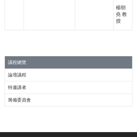
楊朝
堯 教
授
議程總覽
論壇議程
特邀講者
籌備委員會