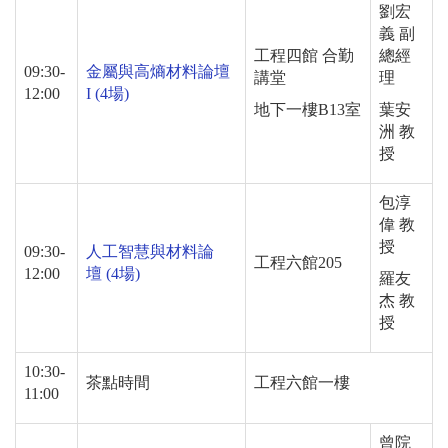
劉宏
義 副
工程四館 合勤
總經
09:30-
金屬與高熵材料論壇
講堂
理
12:00
I (4
場
)
地下一樓
B13
室
葉安
洲 教
授
包淳
偉 教
授
09:30-
人工智慧與材料論
工程六館
205
12:00
壇
(4
場
)
羅友
杰 教
授
10:30-
茶點時間
工程六館一樓
11:00
曾院