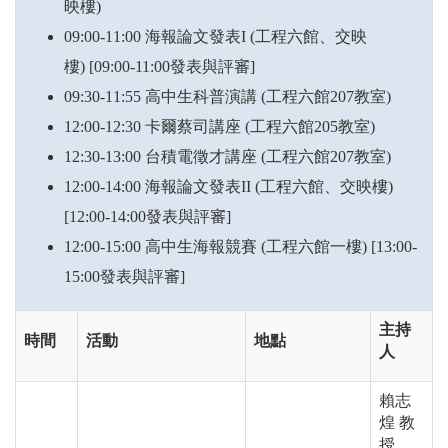
映樓
)
09:00-11:00
海報論文發表
I
(
工程六館、交映
樓
) [09:00-11:00
發表與評審
]
09:30-11:55 高中生科普演講
(
工程六館
207
教室
)
12:00-12:30 卡爾蔡司講座
(
工程六館
205
教室
)
12:30-13:00 台積電徵才講座
(
工程六館
207
教室
)
12:00-14:00
海報論文發表
II
(
工程六館、交映樓
)
[12:00-14:00
發表與評審
]
12:00-15:00 高中生海報競賽
(
工程六館一樓) [13:00-
15:00發表與評審
]
主持
時間
活動
地點
人
賴志
煌 教
授