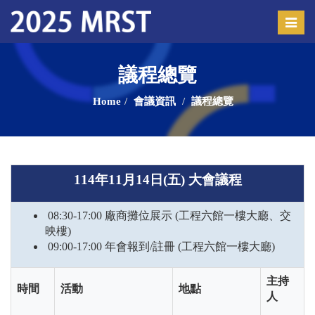
Toggle
naviga
議程總覽
Home
會議資訊
議程總覽
114
年11月14日(五) 大會議程
08:30-17:00 廠商攤位展示
(
工程六館一樓大廳、交
映樓)
09:00-17:00 年會報到
/
註冊
(
工程六館一樓大廳
)
主持
時間
活動
地點
人