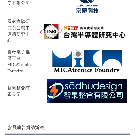
份有限公司
國家實驗研
究院台灣半
導體研究中
心
雲母電子推
廣平台
MICATronics
Foundry
智果整合有
限公司
參展廣告贊助辦法