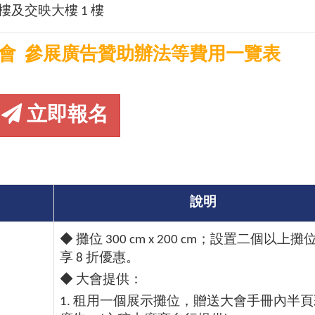
樓及交映大樓 1 樓
年年會 參展廣告贊助辦法等費用一覽表
立即報名
說明
◆ 攤位 300 cm x 200 cm；設置二個以上攤
享 8 折優惠。
◆ 大會提供：
1. 租用一個展示攤位，贈送大會手冊內半