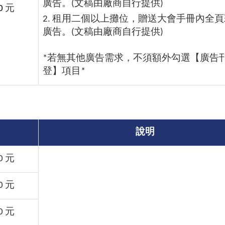
廣告。(文稿由廠商自行提供)
0
元
2. 租用二個以上攤位，贈送大會手冊內全
廣告。(文稿由廠商自行提供)
*若無其他廣告需求，不須額外勾選【廣告
登】項目*
說明
0 元
0 元
0 元