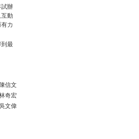
年試辦
且互動
而有力
得到最
陳信文
林奇宏
吳文偉