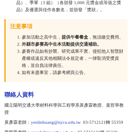
品）、季軍（3 組）（各頒發 1,000 元獎金或等值之獎
品）及優選與佳作各數名，並頒發「獎狀」。
注意事項
參加活動之高中生，
提供午餐餐盒
，無須繳交費用。
外縣市參賽高中生本活動提供交通補助。
參賽作品如有抄襲、研究成果不實、侵犯他人智慧財
產權或違反其他相關法令規定者，一律取消受獎資
格，並自負法律責任。
如有未盡事宜，請參考網頁公告。
聯絡人資料
國立陽明交通大學材料科學與工程學系黃彥霖教授、葉哲寧教
授
黃彥霖老師：
yenlinhuang@nycu.edu.tw
03-5712121轉 55359