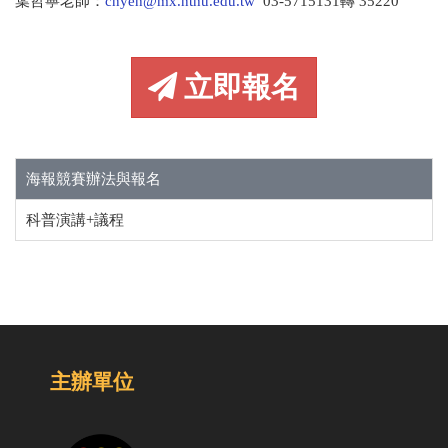
葉哲寧老師：
cnyeh@mx.nthu.edu.tw
03-5715131轉 35220
立即報名
海報競賽辦法與報名
科普演講+議程
主辦單位