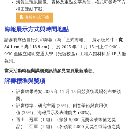
海報呈現以圖像、表格及重點文字為佳，格式可參考下方
檔案連結下載。
海報格式下載
海報展示方式與時間地點
請參賽隊伍自行列印海報（為「直式海報」，展示板尺寸：
寬
84.1 cm * 高 118.9 cm）
。於 2025 年 11 月 15 日上午 9:00 -
9:30 至國立陽明交通大學（光復校區）工程六館材料系 1F 大廳
報到。
當天活動時程與詳細資訊請參見首頁最新消息。
評審標準與獎項
評審結果將於 2025 年 11 月 15 日競賽後現場公布並頒
獎。
評審標準：研究主題 (35%)、創意學術與實用價
值 (35%)、海報展示及表達能力 (30%)。
選出：冠軍（1 組）（頒發 5,000 元獎金或等值之獎
品）、亞軍（2 組）（各頒發 2,000 元獎金或等值之獎