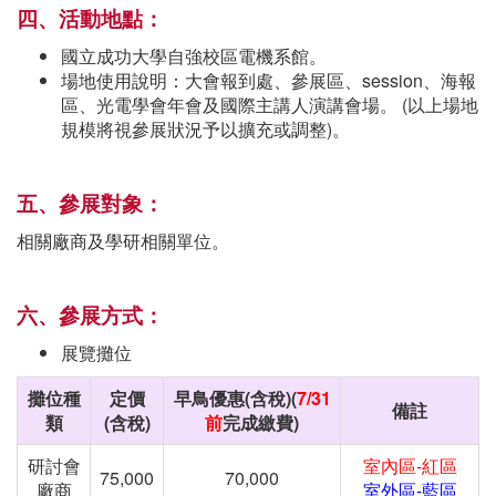
四、活動地點：
國立成功大學自強校區電機系館。
場地使用說明：大會報到處、參展區、session、海報
區、光電學會年會及國際主講人演講會場。 (以上場地
規模將視參展狀況予以擴充或調整)。
五、參展對象：
相關廠商及學研相關單位。
六、參展方式：
展覽攤位
攤位種
定價
早鳥優惠(含稅)(
7/31
備註
類
(
含稅
)
前
完成繳費)
研討會
室內區-紅區
75,000
70,000
廠商
室外區-藍區