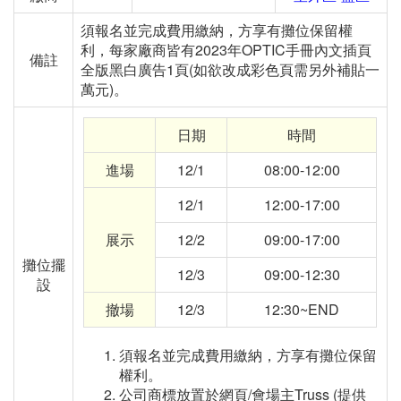
須報名並完成費用繳納，方享有攤位保留權
利，每家廠商皆有2023年OPTIC手冊內文插頁
備註
全版黑白廣告1頁(如欲改成彩色頁需另外補貼一
萬元)。
日期
時間
進場
12/1
08:00-12:00
12/1
12:00-17:00
展示
12/2
09:00-17:00
攤位擺
12/3
09:00-12:30
設
撤場
12/3
12:30~END
須報名並完成費用繳納，方享有攤位保留
權利。
公司商標放置於網頁
/
會場主
Truss (
提供