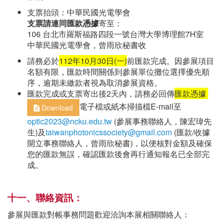
支票抬頭：中華民國光電學會
支票請連同匯款憑據
寄至：
106 台北市羅斯福路四段一號台灣大學博理館7H室
中華民國光電學會，曾雨欣秘書收
請務必於
112年10月30日(一)
前匯款完成。因參展項目
名額有限，匯款時間關係到參展單位攤位選擇優先順
序，逾期未繳款者視為取消參展資格。
匯款完成或支票寄出後2天內，請務必回傳
匯款憑據
電子檔或紙本掃描檔E-mail至
Download
optic2023@ncku.edu.tw
(參展事務聯絡人，陳宏瑋先
生)及
taiwanphotonicssociety@gmail.com
(匯款/收據
開立事務聯絡人，曾雨欣秘書)，以便核對金額及確保
您的匯款無誤，確認匯款後會再行通知報名已全部完
成。
十一、聯絡資訊
：
參展與匯款對帳事務問題歡迎洽詢本展相關聯絡人：