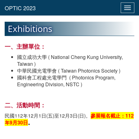
Toggl
navig
Exhibitions
一、主辦單位：
國立成功大學 ( National Cheng Kung University,
Taiwan )
中華民國光電學會 ( Taiwan Photonics Society )
國科會工程處光電學門 ( Photonics Program,
Engineering Division, NSTC )
二、活動時間：
民國
112
年
12
月1日
(
五
)
至
12
月3日
(
日
)
。
參展報名截止：112
年9月30日
。