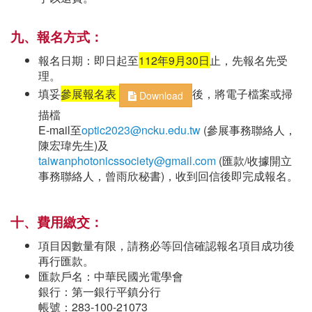
九、報名方式
：
報名日期：即日起至
112年9月30日
止，先報名先受
理。
填妥
參展報名表
後，將電子檔案或掃
Download
描檔
E-mail至
optic2023@ncku.edu.tw
(參展事務聯絡人，
陳宏瑋先生)及
taiwanphotonicssociety@gmail.com
(匯款/收據開立
事務聯絡人，曾雨欣秘書)，收到回信後即完成報名。
十、費用繳交
：
項目因數量有限，請務必等回信確認報名項目成功後
再行匯款。
匯款戶名：中華民國光電學會
銀行：第一銀行平鎮分行
帳號：283-100-21073