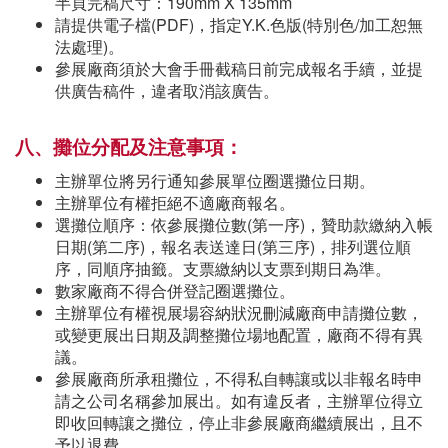
半頁完稿尺寸：190mm X 135mm
請提供電子檔(PDF)，指定Y.K.色版(特別色/加工恕無
法處理)。
參展廠商須於大會手冊截稿日前完成報名手續，並提
供廣告稿件，違者取消該廣告。
八、攤位分配及注意事項：
主辦單位將另行通知參展單位圈選攤位日期。
主辦單位有權拒絕不適廠商報名。
選攤位順序：依參展攤位數(第一序)，贊助款繳納入帳
日期(第二序)，報名表送達日(第三序)，排列選位順
序，同順序抽籤。支票繳納以支票到期日為準。
數家廠商不得合併登記圈選攤位。
主辦單位有權視展場容納狀況刪減廠商申請攤位數，
或變更展出日期及調整攤位場地配置，廠商不得有異
議。
參展廠商所承租攤位，不得私自轉讓或以非報名時申
請之公司名稱參加展出。如有違反者，主辦單位得立
即收回轉讓之攤位，停止非參展廠商繼續展出，且不
予以退費。