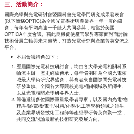
三、活動簡介：
國際光學與光電研討會暨國科會光電學門研究成果發表會
(
以下簡稱
OPTIC)
為全國光電學術與產業界一年一度的盛
會，每年有平均高達一千餘人共同參與，相當於美國
OPTICA
年度會議。藉此良機促使產官學界專家面對面討論
技術發展主軸與未來趨勢，打造光電研究與產業菁英交流之
平台。
本屆會議特色如下：
歷屆國際光電科技研討會，均由各大學光電相關科系
輪流主辦，歷史經驗傳承，每年慣例即為全國光電領
域最大學術研究界盛會，與會者來自國際間光電科技
研發重鎮、全國各大專院校光電相關領域系所師生、
以及光電相關產學研各界人士。
籌備邀請多位國際重量級學者專家，以及國內光電/物
理/生醫/電機/電子/材料/化學/化工等學術領域之師生、
及產業界研發技術工程師等產經學研菁英齊聚一堂，
共同交流討論最新的技術研究發展方向。