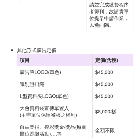
請並完成繳費程序
者得刊，故請貴單
位提早申請作業，
以免向隅。
其他形式廣告定價
項目
定價(含稅)
廣告筆
LOGO(
單色
)
$45,000
識別證掛繩
$45,000
L型資料夾
LOGO(
單色
)
$45,000
大會資料袋宣傳單置入
$8,000/樣
(主辦單位保留審核之權利
)
自由樂捐、摸彩獎金
/
獎品
(
廠商
金額不限
攤位跑攤活動
)….
等