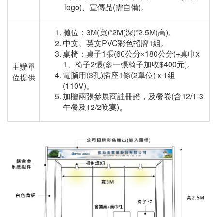
logo)
、宣傳品
(
需自備
)
。
攤位：3M(寬)*2M(深)*2.5M(高)。
中文、英文PVC彩色招牌1組。
桌椅：桌子1張(60公分×180公分)+桌巾x
1、椅子2張(多一張椅子加收$400元)。
主辦單
電腦用(3孔)插座1條(2單位) x 1組
位提供
(110V)。
加贈兩張參展商註冊證，及餐卷(含12/1-3
午餐及12/2晚宴)。