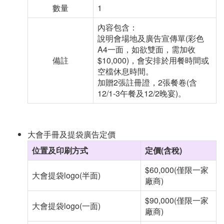
數量
1
內容包含：
說明會場地及廣告宣傳單
(
彩色
A4
一面，如欲雙面，需加收
備註
$10,000)
，會安排於用餐時間或
空檔休息時間。
加贈
2
張註冊證，
2
張餐卷
(
含
12/1-3
午餐及
12/2
晚宴
)。
大會手冊及提袋廣告定價
位置及印刷方式
定價(含稅)
$60,000(僅限一家
大會提袋logo(半面)
廠商)
$90,000(僅限一家
大會提袋logo(一面)
廠商)