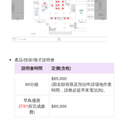
產品/技術/徵才說明會
說明會時間
定價(含稅)
$65,000
60分鐘
(因名額有限及預估申請場地作業
時間，請務必提早來電洽詢
)。
早鳥優惠
(
7/31
前完成繳
$60,000
費)