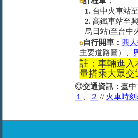
計程車：
1.
台中火車站
2.
高鐵車站至
烏日站
)
至台中
自行開車：
興大
主要道路圖）、
註：車輛進入
量搭乘大眾交
◎
交通資訊：
臺中
１
、
２
//
火車時刻