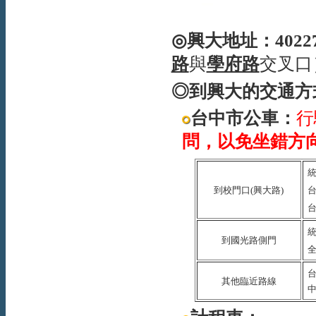
◎
興大地址：
4022
路
與
學府路
交叉口
◎
到興大的交通方
台中市公車：
行
問，以免坐錯方
到校門口
(
興大路
)
到國光路側門
其他臨近路線