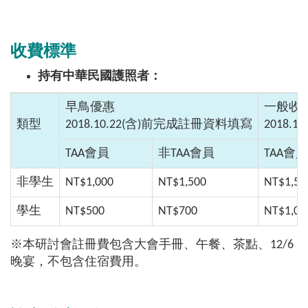
收費標準
持有中華民國護照者：
早鳥優惠
一般收
類型
2018.10.22(含
)
前完成註冊資料填寫
2018.10
TAA會員
非
TAA
會員
TAA會員
非學生
NT$1,000
NT$1,500
NT$1,50
學生
NT$500
NT$700
NT$1,00
※本研討會註冊費包含大會手冊、午餐、茶點、12/6
晚宴，不包含住宿費用。