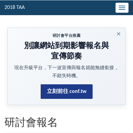
Togg
navig
×
研討會平台推薦
別讓網站到期影響報名與
宣傳節奏
現在升級平台，下一波宣傳與報名就能無縫銜接，
不錯失時機。
立刻前往 conf.tw
研討會報名