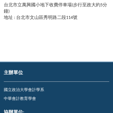
台北市立萬興國小地下收費停車場
(
步行至政大約
5
分
鐘
)
地址
:
台北市文山區秀明路二段
114
號
主辦單位
國立政治大學會計學系
中華會計教育學會
協辦單位: