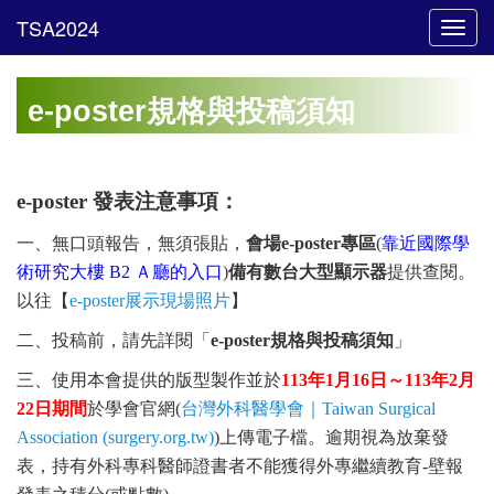
Toggl
navig
e-poster規格與投稿須知
e-poster 發表注意事項：
一、無口頭報告，無須張貼，
會場
e-poster
專區
(
靠近國際學
術研究大樓 B2 Ａ廳的入口
)
備有數台大型顯示器
提供查閱。
以往
【
e-poster展示現場照片
】
二、投稿前，請先詳閱「
e-poster規格與投稿須知
」
三、使用本會提供的版型製作並於
113年1月16日～113
年2月
22日期間
於學會官網(
台灣外科醫學會｜Taiwan Surgical
Association (surgery.org.tw)
)上傳電子檔。
逾期視為放棄發
表，持有外科專科醫師證書者不能獲得外專繼續教育
-壁報