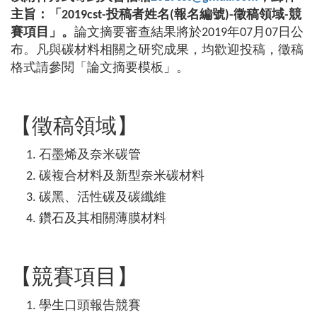
主旨：「
2019cst-
投稿者姓名
(
報名編號
)-
徵稿領域
-
競
賽項目」。
論文摘要審查結果將於
2019
年
07
月
07
日公
布。凡與碳材料相關之研究成果，均歡迎投稿，徵稿
格式請參閱「論文摘要模板」。
【徵稿領域】
石墨烯及奈米碳管
碳複合材料及新型奈米碳材料
碳黑、活性碳及碳纖維
鑽石及其相關薄膜材料
【競賽項目】
學生口頭報告競賽