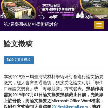
Togg
navig
論文徵稿
論文摘要模板
本次
2019
第三屆臺灣碳材料學術研討會進行論文摘要
徵文，經大會審查通過後，獲接受之論文可以「學生
口頭論文競賽」或「海報競賽」方式發表
。投稿作者
需於
2019
年
07
月
01
日論文摘要投稿截止日前，先於線
上註冊後，將論文摘要之
Microsoft Office Word
檔案，
以附件方式寄到大會信箱
2019cst@gmail.com
，郵件