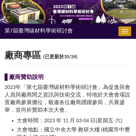
Togg
navig
廠商專區
(已更新於10/24)
廠商贊助說明
2023年「第七屆臺灣碳材料學術研討會」為促進與會
人員與廠商間之資訊與技術交流，特地於大會會場設
置廠商參展攤位，敬邀各位廠商踴躍參與，共襄盛
舉，並尚祈贊助本次大會。
大會時間：2023 年 11 月 03-04 日(星期五-六)
大會地點：國立中央大學 教研大樓 (桃園市中壢