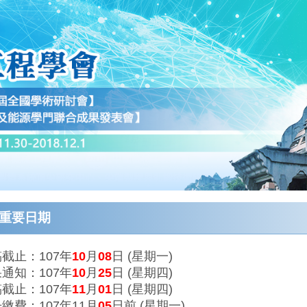
重要日期
截止：107年
10
月
0
8
日 (星期一)
通知：107年
10
月
25
日 (星期四)
截止：107年
11
月
01
日 (星期四)
繳費：107年11月
05
日前 (星期一)