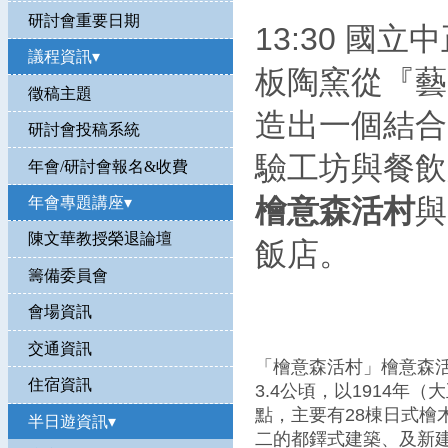
研討會重要日期
13:30 國
議程資訊▾
板陶窯從『藝
徵稿主題
造出一個結合
研討會投稿系統
驗工坊與餐飲
年會/研討會報名&收費
檜意森活村
與
年會專題講座▾
陳文華教授榮退論壇
飯店。
籌備委員會
會場資訊
交通資訊
「檜意森活村」檜意森
住宿資訊
3.4公頃，以1914年
點，主要有28棟日式檜
半日遊資訊▾
二的都鐸式建築、及新