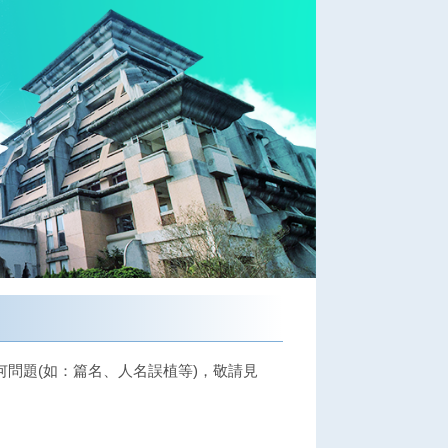
我是功能列跑馬燈
問題(如：篇名、人名誤植等)，敬請見