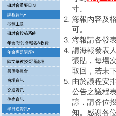
研討會重要日期
寸。
議程資訊▾
海報內容及
徵稿主題
可。
研討會投稿系統
海報請各發
年會/研討會報名&收費
請海報發表
年會專題講座▾
張貼，每場次
陳文華教授榮退論壇
取回，若未
籌備委員會
由於議程安
會場資訊
公告之議程表
交通資訊
住宿資訊
諒，請各位
半日遊資訊▾
知。感謝各