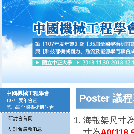
中國機械工程學會
Poster 議
107年度年會暨
第35屆全國學術研討會
海報架尺寸為
研討會首頁
研討會最新消息
寸為
A0(
118.