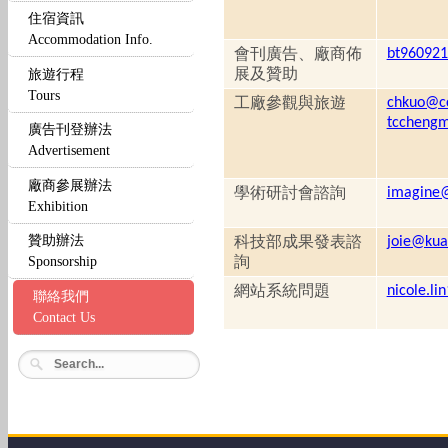
住宿資訊
Accommodation Info.
會刊廣告、廠商佈
bt96092
展及贊助
旅遊行程
Tours
工廠參觀與旅遊
chkuo@cc
tccheng
廣告刊登辦法
Advertisement
廠商參展辦法
學術研討會諮詢
imagine@
Exhibition
贊助辦法
科技部成果發表諮
joie@kua
Sponsorship
詢
網站系統問題
nicole.l
聯絡我們
Contact Us