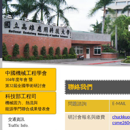
中國機械工程學會
104年度年會 暨
第32屆全國學術研討會
聯絡我們
科技部工程司
機械固力、熱流與
問題諮詢
E-MAIL
能源學門聯合成果發表會
研討會報名與繳費
chuckkuo
交通資訊
csme260
Traffic Info.