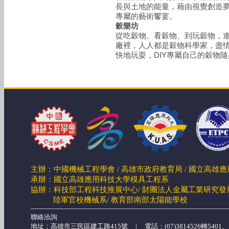
長與土地的能量，藉由視覺創造
專屬的藝術饗宴。
穀樂坊
從吃穀物、看穀物、到玩穀物，
廠裡，人人都是穀物科學家，盡
快地玩耍，DIY專屬自己的穀物
主辦：中國機械工程學會 / 高雄市政府教育局 / 國立高雄
承辦：國立高雄應用科技大學模具工程系
協辦：科技部工程科技推展中心/ 財團法人金屬工業研究發展
陸軍官校機械系/
教育部南部太陽能學校
聯絡洽詢
地址：高雄市三民區建工路415號 | 電話：(07)3814526轉5401、546