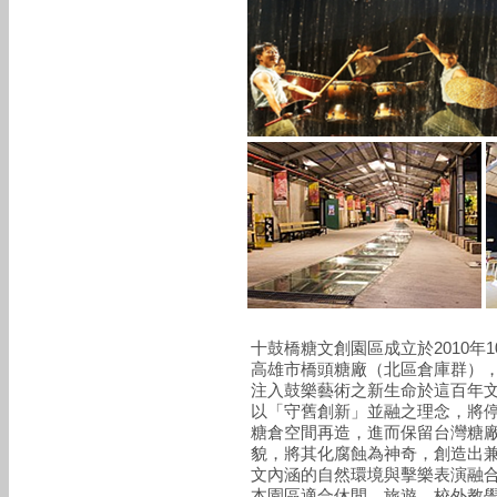
十鼓橋糖文創園區成立於2010年
高雄市橋頭糖廠（北區倉庫群）
注入鼓樂藝術之新生命於這百年
以「守舊創新」並融之理念，將
糖倉空間再造，進而保留台灣糖
貌，將其化腐蝕為神奇，創造出
文內涵的自然環境與擊樂表演融
本園區適合休閒、旅遊、校外教