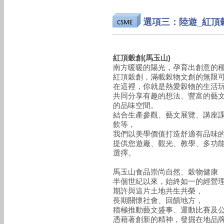
選項三：陸遊_紅頂
紅頂穀創(馬玉山)
南方暖暖的陽光，孕育出創意的
紅頂穀創，滿載榖物文創的無限
在這裡，你就是熱愛榖物的生活
共同分享有趣的想法、豐富的藝
的品味空間。
結合生產參觀、藝文展覽、講座
飲等，
我們以美學價值打造舒適有品味
提供您遊廠、觀光、教學、多功
選擇。
馬玉山食品崇尚自然、穀物健康
半個世紀以來，始終如一的經營
期許與這片土地共生共榮，
長期關懷社會、回饋地方，
積極推動藝文盛事、運動比賽及
憑藉著創新的精神，發掘在地品