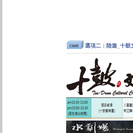
選項二：陸遊_十鼓