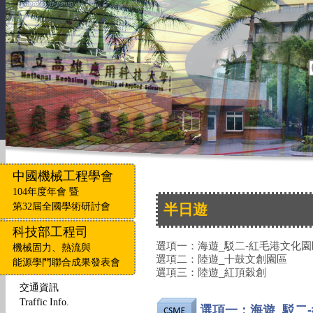
中國機械工程學會
104年度年會 暨
第32屆全國學術研討會
半日遊
科技部工程司
選項一：海遊_駁二-紅毛港文化園
機械固力、熱流與
選項二：陸遊_十鼓文創園區
能源學門聯合成果發表會
選項三：陸遊_紅頂穀創
交通資訊
Traffic Info.
選項一：海遊_駁二