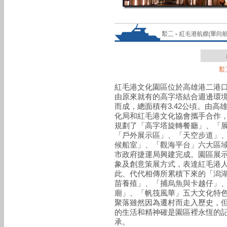
紅毛港文化園區位於高雄港二港
由原來就有的高字塔結合週邊環
而成，總面積有3.42公頃。由高
化局和紅毛港文化協會攜手合作
規劃了「高字塔旋轉餐廳」、「
「戶外展示區」、「天空步道」
候船室」、「觀海平台」六大區
市政府捷運局興建完成。園區展
象及創意策展方式，表達紅毛港
此、代代相傳所累積下來的「潟
苗養殖」、「捕烏魚與卡越仔」
廟」、「帆筏風華」五大文化特
聚落雖然因為遷村而走入歷史，
的生活和精神確是園區裡永恆的
承。