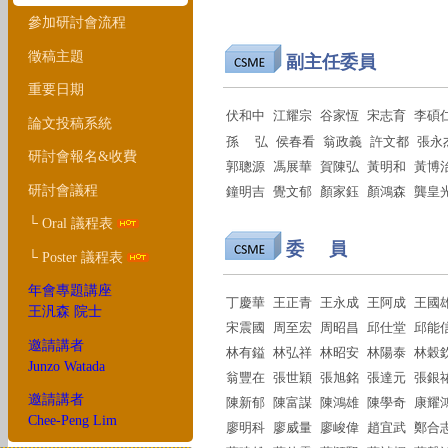
參加研討會流程
徵稿主題
副主任委員
重要日期
伏和中 江耀宗 谷家恆 宋志育 李碩
論文投稿系統
孫 弘 侯春看 翁政義 許文都 張永
研討會報名&收費
郭聰源 馮展華 賀陳弘 黃明和 黃博
研討會議程
鐘明吉 覺文郁 顏家鈺 顏鴻森 龔皇
└ Oral 議程表
委 員
└ Poster 議程表
年會專題講座
丁慶華 王正青 王永成 王阿成 王國
王汎森 院士
宋震國 周至宏 周昭昌 邱仕堂 邱能
邀請講者
林有鎰 林弘祥 林昭安 林陽泰 林穀
Junzo Watada
翁豐在 張世穎 張旭銘 張達元 張銀
邀請講者
陳新郁 陳富謀 陳鴻雄 陳學奇 康耀
Chee-Peng Lim
廖明科 廖威量 廖峻偉 趙宜武 鄭合