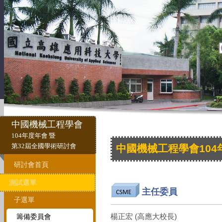
中國機械工程學會
104年度年會 暨
第32屆全國學術研討會
中國機械工程學會10
研討會首頁
測試選單
主任委員
子選單
籌備委員會
楊正宏 (高應大校長)