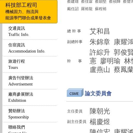
蔡建雄 蔡佳霖 蔡穎堅 蔡禎輝 蔡聲
科技部工程司
戴任詔 羅裕龍 蘇程裕
機械固力、熱流與
能源學門聯合成果發表會
交通資訊
艾和昌
總 幹 事
Traffic Info.
朱錦章 康耀
副總幹事
住宿資訊
許綜升 郭俊賢
Accommodation Info.
憲 廖明瑜 
旅遊行程
幹 事
Tours
盧燕山 蔡鳳蘭
廣告刊登辦法
Advertisement
論文委員會
廠商參展辦法
Exhibition
陳朝光
贊助辦法
主任委員
Sponsorship
楊慶煜
副主任委員
聯絡我們
陳信宏 康耀鸿