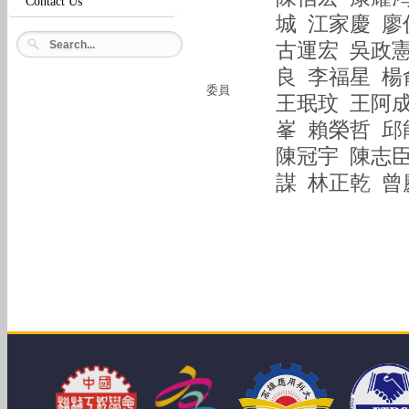
Contact Us
城 江家慶 廖
古運宏 吳政憲
良 李福星 
委員
王珉玟 王阿成
峯 賴榮哲 
陳冠宇 陳志臣
謀 林正乾 