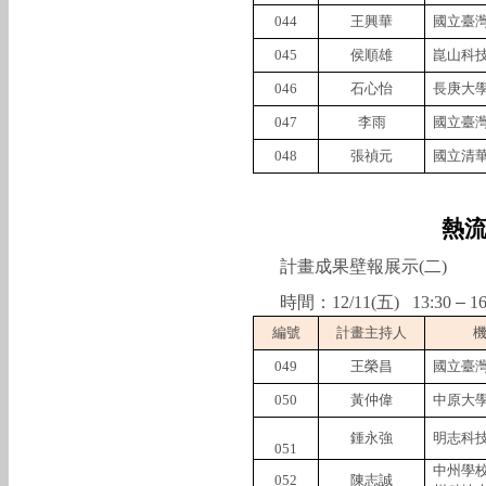
044
王興華
國立臺
045
侯順雄
崑山科
046
石心怡
長庚大
047
李雨
國立臺
048
張禎元
國立清
熱
計畫成果壁報展示
(
二
)
時間：
12/11(
五
)
13:30
–
16
編號
計畫主持人
049
王榮昌
國立臺
050
黃仲偉
中原大
鍾永強
明志科
051
中州學
052
陳志誠