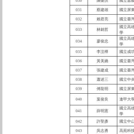
030
陳榮洪
國立嘉
031
蔡建雄
國立屏
032
賴君亮
國立臺
國立高
033
林銘哲
學
國立高
034
廖俊忠
學
035
李汶樺
國立成
036
黃美嬌
國立臺
037
張建成
國立臺
038
蕭述三
國立中
039
傅龍明
國立屏
040
葉俊良
逢甲大
國立高
041
薛明憲
學
042
許聖彥
國立中
043
吳志勇
高苑科