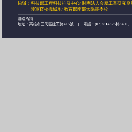
協辦：科技部工程科技推展中心/ 財團法人金屬工業研究發展
陸軍官校機械系/
教育部南部太陽能學校
聯絡洽詢
地址：高雄市三民區建工路415號 | 電話：(07)3814526轉5401、546