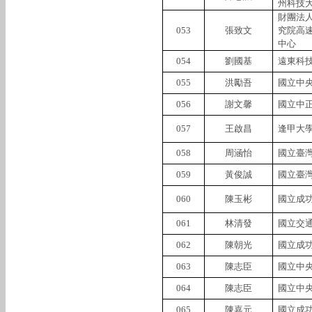
州科技
財團法
053
張致文
究院高
中心
054
劉國基
遠東科
055
洪勵吾
國立中
056
謝文馨
國立中
057
王啟昌
逢甲大
058
周涵怡
國立臺
059
黃俊誠
國立臺
060
陳玉彬
國立成
061
林清發
國立交
062
陳朝光
國立成
063
陳志臣
國立中
064
陳志臣
國立中
065
陳嘉元
國立成