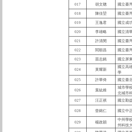
017
胡文聰
國立臺
018
陳佳堃
國立臺
019
王逸君
國立成
020
李雄略
國立清
021
許清閔
國立臺
022
閻順昌
國立臺
023
苗志銘
國立屏
國立高
024
黃耀新
學
025
許華倚
國立臺
城市學
026
葉紘維
北城市
027
汪正祺
國立勤
028
曾銘仁
國立中
中州學
029
楊政穎
州科技