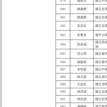
079
施聖洋
國立中
080
陳慶耀
國立交
081
陳慶耀
國立交
082
吳宗信
國立交
083
宋齊有
逢甲大
國立高
084
徐金城
學
085
范士岡
國立臺
086
楊馥菱
國立臺
087
李明蒼
國立中
088
林大惠
國立成
089
王訓忠
國立清
090
傅武雄
國立交
091
傅武雄
國立交
092
潘國隆
國立臺