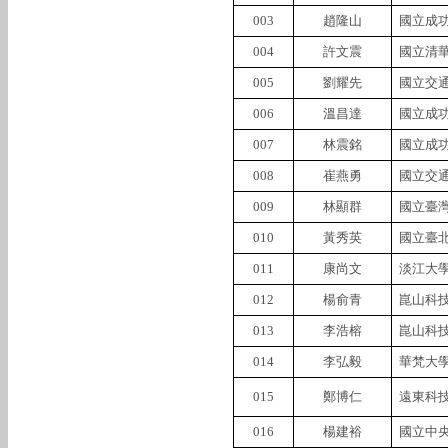
003
趙隆山
國立成
004
許文震
國立清
005
劉耀先
國立交
006
溫昌達
國立成
007
林震銘
國立成
008
崔燕勇
國立交
009
林顯群
國立臺
010
黃秀英
國立臺
011
康尚文
淡江大
012
楊俞青
崑山科
013
李浩榕
崑山科
014
李弘毅
華梵大
015
鄭博仁
遠東科
016
楊建裕
國立中