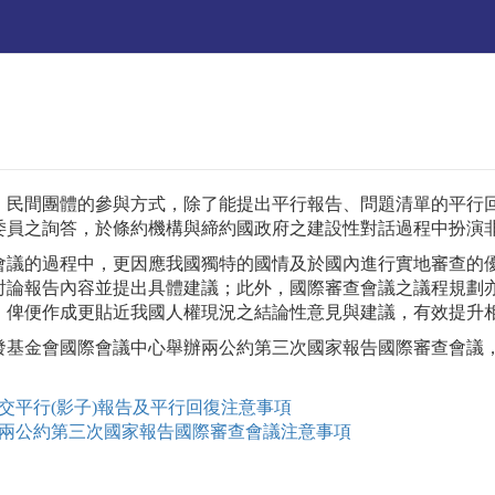
，民間團體的參與方式，除了能提出平行報告、問題清單的平行
委員之詢答，於條約機構與締約國政府之建設性對話過程中扮演
會議的過程中，更因應我國獨特的國情及於國內進行實地審查的
討論報告內容並提出具體建議；此外，國際審查會議之議程規劃
，俾便作成更貼近我國人權現況之結論性意見與建議，有效提升
人張榮發基金會國際會議中心舉辦兩公約第三次國家報告國際審查會
交平行(影子)報告及平行回復注意事項
兩公約第三次國家報告國際審查會議注意事項