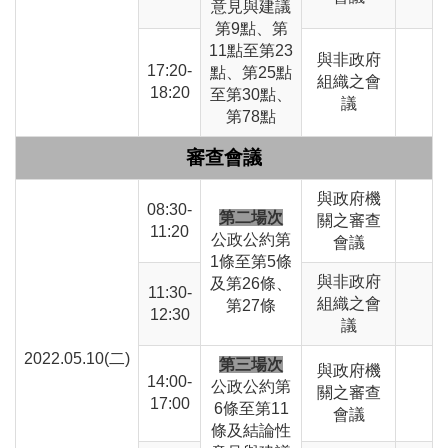
意見與建議
第9點、第
11點至第23
與非政府
17:20-
點、第25點
組織之會
18:20
至第30點、
議
第78點
審查會議
與政府機
08:30-
第二場次
關之審查
11:20
公政公約第
會議
1條至第5條
與非政府
及第26條、
11:30-
組織之會
第27條
12:30
議
2022.05.10(二)
第三場次
與政府機
14:00-
公政公約第
關之審查
17:00
6條至第11
會議
條及結論性