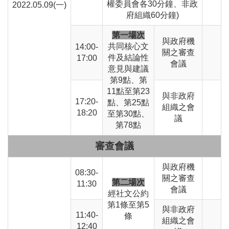
權委員會各30分鐘、非政
2022.05.09(一)
府組織60分鐘)
第一場次
與政府機
共同核心文
14:00-
關之審查
件及結論性
17:00
會議
意見與建議
第9點、第
11點至第23
與非政府
17:20-
點、第25點
組織之會
18:20
至第30點、
議
第78點
審查會議
與政府機
08:30-
關之審查
第二場次
11:30
會議
經社文公約
第1條至第5
與非政府
11:40-
條
組織之會
12:40