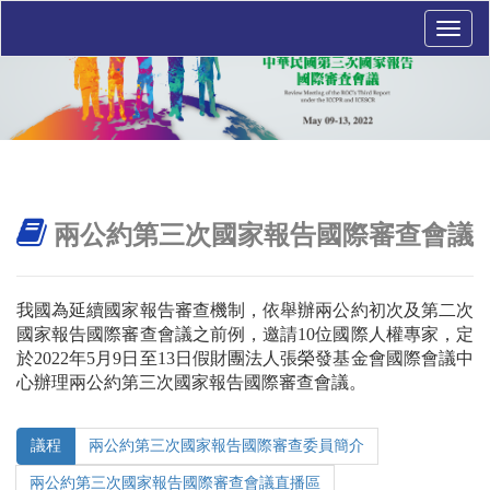
Toggle
naviga
兩公約第三次國家報告國際審查會議
我國為延續國家報告審查機制，依舉辦兩公約初次及第二次
國家報告國際審查會議之前例，邀請10位國際人權專家，定
於2022年5月9日至13日假財團法人張榮發基金會國際會議中
心辦理兩公約第三次國家報告國際審查會議。
議程
兩公約第三次國家報告國際審查委員簡介
兩公約第三次國家報告國際審查會議直播區