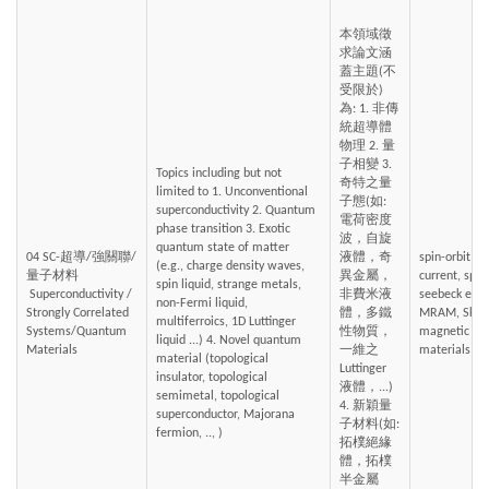
本領域徵
求論文涵
蓋主題(不
受限於)
為: 1. 非傳
統超導體
物理 2. 量
子相變 3. 
Topics including but not 
奇特之量
limited to 1. Unconventional 
子態(如: 
superconductivity 2. Quantum 
電荷密度
phase transition 3. Exotic 
波，自旋
quantum state of matter 
04 SC-超導/強關聯/
液體，奇
spin-orbit in
(e.g., charge density waves, 
量子材料
異金屬，
current, spin
spin liquid, strange metals, 
 Superconductivity / 
非費米液
seebeck effe
non-Fermi liquid, 
Strongly Correlated 
體，多鐵
MRAM, Skyrmi
multiferroics, 1D Luttinger 
Systems/Quantum 
性物質，
magnetic nan
liquid ...) 4. Novel quantum 
Materials
一維之
materials
material (topological 
Luttinger 
insulator, topological 
液體，...) 
semimetal, topological 
4. 新穎量
superconductor, Majorana 
子材料(如:
fermion, .., )
拓樸絕緣
體，拓樸
半金屬