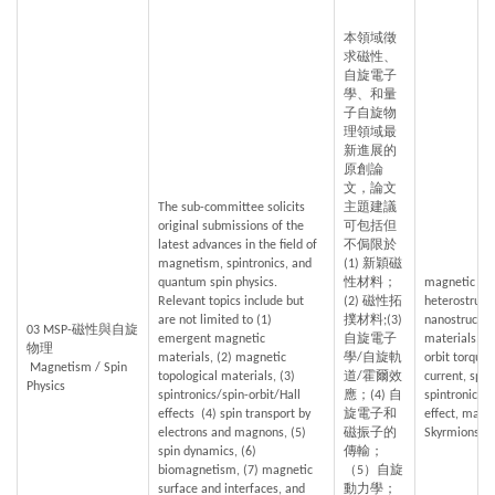
本領域徵
求磁性、
自旋電子
學、和量
子自旋物
理領域最
新進展的
原創論
文，論文
The sub-committee solicits 
主題建議
original submissions of the 
可包括但
latest advances in the field of 
不侷限於 
magnetism, spintronics, and 
(1) 新穎磁
quantum spin physics. 
性材料；
magnetic mate
Relevant topics include but 
(2) 磁性拓
heterostruct
are not limited to (1) 
撲材料;(3) 
nanostructur
03 MSP-磁性與自旋
emergent magnetic 
自旋電子
materials, sp
物理
materials, (2) magnetic 
學/自旋軌
orbit torque,
 Magnetism / Spin 
topological materials, (3) 
道/霍爾效
current, spi
Physics
spintronics/spin-orbit/Hall 
應；(4) 自
spintronics,
effects  (4) spin transport by 
旋電子和
effect, magn
electrons and magnons, (5) 
磁振子的
Skyrmions, 
spin dynamics, (6) 
傳輸；
biomagnetism, (7) magnetic 
（5）自旋
surface and interfaces, and 
動力學；