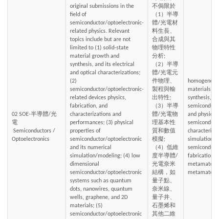
original submissions in the 
不侷限於
field of 
（1）半導
semiconductor/optoelectronic-
體/光電材
related physics. Relevant 
料生長、
topics include but are not 
合成與其
limited to (1) solid-state 
物理特性
material growth and 
分析; 
synthesis, and its electrical 
（2）半導
and optical characterizations; 
體/光電元
(2) 
件物理、
homogeneous
semiconductor/optoelectronic-
製程與輸
materials, m
related devices physics, 
出特性; 
synthesis, 
fabrication, and 
（3）半導
semiconducto
02 SOE-半導體/光
characterizations and 
體/光電物
and physics,
電
performances; (3) physical 
理基本性
semiconducto
 Semiconductors / 
properties of 
質和數值
characterizat
Optoelectronics
semiconductor/optoelectronic 
模擬; 
simulation/m
and its numerical 
（4）低維
semiconducto
simulation/modeling; (4) low 
度半導體/
fabrications 
dimensional 
光電奈米
metamaterial
semiconductor/optoelectronic 
結構，如
metamateria
systems such as quantum 
量子點、
dots, nanowires, quantum 
奈米線、
wells, graphene, and 2D 
量子井、
materials; (5) 
石墨烯和
semiconductor/optoelectronic 
其他二維