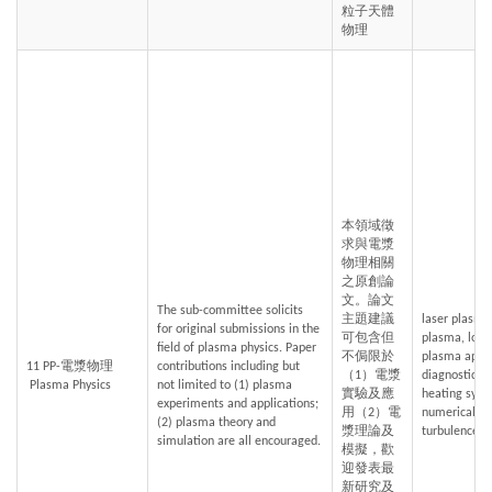
粒子天體
物理
本領域徵
求與電漿
物理相關
之原創論
文。論文
The sub-committee solicits 
主題建議
laser plasma
for original submissions in the 
可包含但
plasma, low 
field of plasma physics. Paper 
不侷限於
plasma appli
11 PP-電漿物理
contributions including but 
（1）電漿
diagnostics,
 Plasma Physics
not limited to (1) plasma 
實驗及應
heating syst
experiments and applications; 
用（2）電
numerical si
(2) plasma theory and 
漿理論及
turbulence a
simulation are all encouraged.
模擬，歡
迎發表最
新研究及