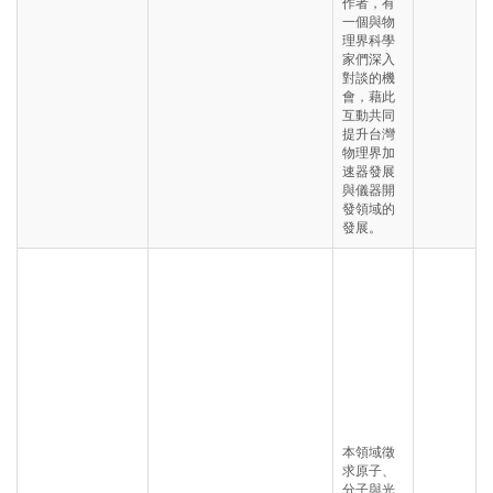
作者，有
一個與物
理界科學
家們深入
對談的機
會，藉此
互動共同
提升台灣
物理界加
速器發展
與儀器開
發領域的
發展。
本領域徵
求原子、
分子與光