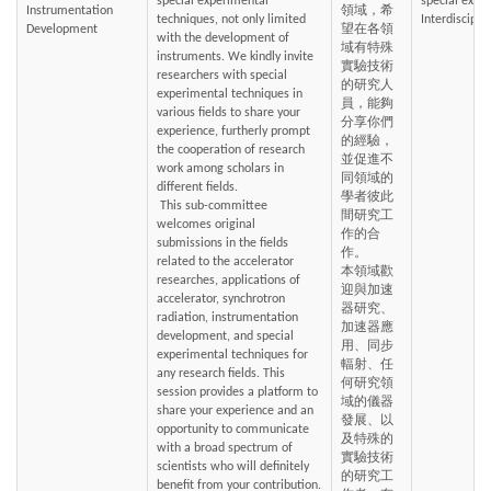
special experimental 
special expe
Instrumentation 
領域，希
techniques, not only limited 
Interdiscipli
Development
望在各領
with the development of 
域有特殊
instruments. We kindly invite 
實驗技術
researchers with special 
的研究人
experimental techniques in 
員，能夠
various fields to share your 
分享你們
experience, furtherly prompt 
的經驗，
the cooperation of research 
並促進不
work among scholars in 
同領域的
different fields. 
學者彼此
 This sub-committee 
間研究工
welcomes original 
作的合
submissions in the fields 
作。
related to the accelerator 
本領域歡
researches, applications of 
迎與加速
accelerator, synchrotron 
器研究、
radiation, instrumentation 
加速器應
development, and special 
用、同步
experimental techniques for 
輻射、任
any research fields. This 
何研究領
session provides a platform to 
域的儀器
share your experience and an 
發展、以
opportunity to communicate 
及特殊的
with a broad spectrum of 
實驗技術
scientists who will definitely 
的研究工
benefit from your contribution.