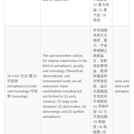
and (3) black hole
不侷限於 
(1) 重力理
論; (2) 重
力波; (3) 
黑洞
本領域徵
求與天文
物理，重
力，宇宙
學相關之
The sub-committee solicits 
原創論
for original submissions in the 
文，並歡
field of astrophysics, gravity, 
迎從事理
and cosmology. Theoretical, 
論，觀測
10-3 AG-天文/重力/
observational, and 
與儀器研
宇宙學 
instrumental works are all 
究學者投
early univers
Astrophysics,Gravity 
welcomed. Paper 
稿，論文
dark matter, 
and Cosmology-宇宙
contributions including but 
主題建議
astrophysics
學 Cosmology
not limited to (1) early 
可包括但
universe; (2) large scale 
不侷限於 
structure; (3) dark matter; (4) 
(1) 早期宇
dark energy; and (5) particle 
宙; (2) 大
astrophysics
尺度結構; 
(3) 暗物
質; (4) 暗
能量; (4) 