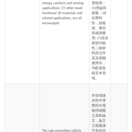
energy, catalysis and sensing 
度檢測；
applications; (7) other novel 
(5)理論與
functional 2D materials and 
模擬；(6)
related applications, are all 
化學特
encouraged.
性，如能
源、催化
與感測應
用; (7)其他
新穎功能
性二維材
料與元件
及其相關
應用等，
均歡迎投
稿至本領
域。
本領域徵
求與半導
體與光電
物理相關
之原創論
文，論文
主題建議
The sub-committee solicits 
可包括但