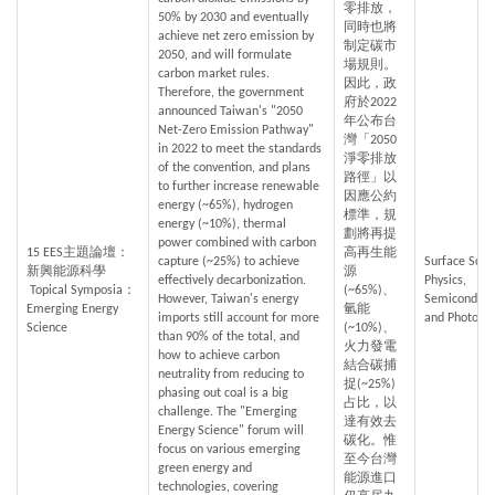
零排放，
50% by 2030 and eventually 
同時也將
achieve net zero emission by 
制定碳市
2050, and will formulate 
場規則。
carbon market rules. 
因此，政
Therefore, the government 
府於2022
announced Taiwan's "2050 
年公布台
Net-Zero Emission Pathway" 
灣「2050
in 2022 to meet the standards 
淨零排放
of the convention, and plans 
路徑」以
to further increase renewable 
因應公約
energy (~65%), hydrogen 
標準，規
energy (~10%), thermal 
劃將再提
power combined with carbon 
15 EES主題論壇：
高再生能
capture (~25%) to achieve 
Surface Scie
新興能源科學
源 
effectively decarbonization. 
Physics, 
 Topical Symposia：
(~65%)、
However, Taiwan's energy 
Semiconducto
Emerging Energy 
氫能
imports still account for more 
and Photonic
Science
(~10%)、
than 90% of the total, and 
火力發電
how to achieve carbon 
結合碳捕
neutrality from reducing to 
捉(~25%)
phasing out coal is a big 
占比，以
challenge. The "Emerging 
達有效去
Energy Science" forum will 
碳化。惟
focus on various emerging 
至今台灣
green energy and 
能源進口
technologies, covering 