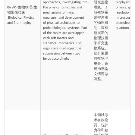
approaches, investigating into 
研究生物
biophysics, p
06 BPI-生物物理/生
the physical principles and 
現象、了
physics, quan
物影像技術
mechanisms of living 
解生物系
resolution mi
 Biological Physics 
orgaisms, and development 
統裡運用
microscopy, p
and Bio-Imaging
of physical techniques to 
的物理機
biomolecular
probe biological systems. Part 
制，還有
quantum biol
of the topics are overlapped 
發展新的
with soft matter and 
物理技術
statistical mechanics. The 
來研究生
organizers may adjust the 
物系統。
submission between two 
部分主題
fields accordingly.
與軟物理
重疊，會
視兩邊論
文情況做
調整。
本領域徵
求在軟物
質、統計
力學和顆