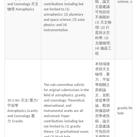
稿，論文
science, sola
and Cosmology-天文
contributions including but 
主題建議
物理 Astrophysics
not limited to (1) 
可包括但
astrophysics; (2) planetary 
不侷限於 
and space science; (3) solar 
(1) 天文物
physics; and (4) 
理; (2) 行
instrumentation
星與太空
科學; (3) 
太陽物理; 
(4) 儀器工
程
本領域徵
求與天文
物理，重
力，宇宙
The sub-committee solicits 
學相關之
for original submissions in the 
原創論
field of astrophysics, gravity, 
文，並歡
10-2 AG-天文/重力/
and cosmology. Theoretical, 
迎從事理
宇宙學 
observational, and 
論，觀測
gravity theor
Astrophysics,Gravity 
instrumental works are all 
與儀器研
hole
and Cosmology-重
welcomed. Paper 
究學者投
力 Gravity
contributions including but 
稿，論文
not limited to (1) gravity 
主題建議
theory; (2) gravitational wave; 
可包括但