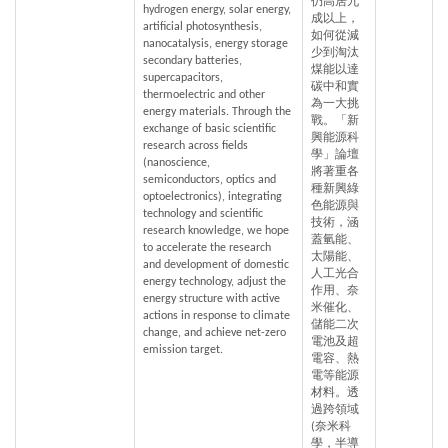
仍高居九
hydrogen energy, solar energy, 
成以上，
artificial photosynthesis, 
如何從減
nanocatalysis, energy storage 
少到淘汰
secondary batteries, 
煤能以達
supercapacitors, 
碳中和實
thermoelectric and other 
為一大挑
energy materials. Through the 
戰。「新
exchange of basic scientific 
興能源科
research across fields 
學」論壇
(nanoscience, 
將著重各
semiconductors, optics and 
種新興綠
optoelectronics), integrating 
色能源與
technology and scientific 
技術，涵
research knowledge, we hope 
蓋氫能、
to accelerate the research 
太陽能、
and development of domestic 
人工光合
energy technology, adjust the 
作用、奈
energy structure with active 
米催化、
actions in response to climate 
儲能二次
change, and achieve net-zero 
電池及超
emission target.
電容、熱
電等能源
材料。透
過跨領域
(奈米科
學，半導