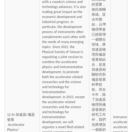
with a country’s science and 
的需要，
technology advances, it is also 
彼此相輔
making great impact on the 
相成。從
economic development and 
去年開
industrial progress. In 
始，台灣
particular, the development 
物理學會
process of instruments often 
已經新增
complements each other with 
一個聯合
the needs of many emerging 
領域，將
topics. Since 2022, the 
加速器物
Physical Society of Taiwan is 
理與儀器
organizing a joint session to 
發展相結
combine the accelerator 
合，促進
physics and instrumentation 
加速器相
development, to promote 
關研究和
both the accelerator related 
儀器發展
researches and the science 
科學技
and technology for 
術。而在
instrumentation 
今年，除
development. In 2023, except 
了加速器
the accelerator related 
物理與儀
researches and the science 
器發展的
and technology for 
12 AI-加速器/儀器
研究工作
instrumentation 
instrumentat
發展
外，我們
development, we will 
accelerator p
 Accelerator 
也將增加
organize a novel filed related 
accelerator, 
Physics/ 
一個新的