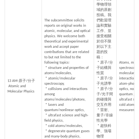
學物理領
域的原創
投稿。我
The subcommittee solicits 
們歡迎理
reports on original works in 
論和實驗
atomic, molecular, and optical 
工作、並
physics. We welcome both 
接受相關
theoretical and experimental 
於但不限
work and accept paper 
於以下主
contributions that are related 
題的投
to but not limited to the 
稿：
following topics:
 * 原子/分
Atoms, molecu
 * structure and properties of 
子結構與
spectroscopy,
atoms/molecules,
性質
molecular st
 * atomic/molecular 
 * 原子/分
interactions,
13 AM-原子/分子
spectroscopy,
子光譜學
atom-photon 
 Atomic and 
 * collisions and interactions 
 * 原子/分
optics, nonli
Molecular Physics
among 
子/光子間
quantum gase
atoms/molecules/photons,
的碰撞與
ultrafast scie
 * lasers and 
交互作用
cold atoms, c
quantum/nonlinear optics,
 * 雷射、
measurement
 * ultrafast science and high-
量子/非線
field physics,
性光學
 * cold atoms/molecules,
 * 超快科
 * degenerate quantum gases 
學、強場
and many-body physics,
物理