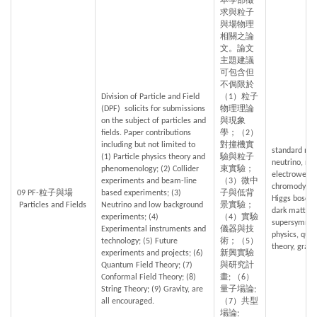
本學部徵
求與粒子
與場物理
相關之論
文。論文
主題建議
可包含但
不侷限於
Division of Particle and Field 
（1）粒子
(DPF)  solicits for submissions 
物理理論
on the subject of particles and 
與現象
fields. Paper contributions 
學；（2）
including but not limited to 
對撞機實
standard mod
(1) Particle physics theory and 
驗與粒子
neutrino, neu
phenomenology; (2) Collider 
束實驗；
electroweak 
experiments and beam-line 
（3）微中
chromodynami
09 PF-粒子與場
based experiments; (3) 
子與低背
Higgs boson, 
 Particles and Fields
Neutrino and low background 
景實驗；
dark matter, 
experiments; (4) 
（4）實驗
supersymmetry
Experimental instruments and 
儀器與技
physics, quan
technology; (5) Future 
術；（5）
theory, gravi
experiments and projects; (6) 
新興實驗
Quantum Field Theory; (7) 
與研究計
Conformal Field Theory; (8) 
畫; （6）
String Theory; (9) Gravity, are 
量子場論; 
all encouraged.
（7）共型
場論;