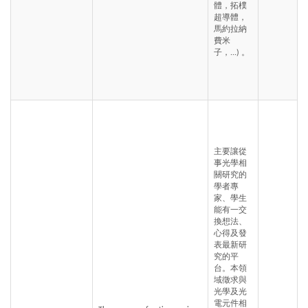
體，拓樸
超導體，
馬約拉納
費米
子，...) 。
主要讓從
事光學相
關研究的
學者專
家、學生
能有一交
換想法、
心得及發
表最新研
究的平
台。本領
域徵求與
光學及光
電元件相