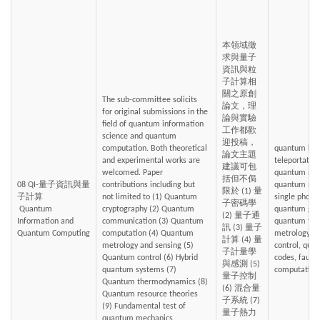
本領域徵
求與量子
資訊與粒
子計算相
關之原創
The sub-committee solicits 
論文，理
for original submissions in the 
論與實驗
field of quantum information 
工作都歡
science and quantum 
迎投稿，
computation. Both theoretical 
quantum key 
論文主題
and experimental works are 
teleportatio
建議可包
welcomed. Paper 
quantum net
括但不侷
08 QI-量子資訊與量
contributions including but 
quantum mem
限於 (1) 量
子計算
not limited to (1) Quantum 
single photo
子密碼學 
 Quantum 
cryptography (2) Quantum 
quantum gate
(2) 量子通
Information and 
communication (3) Quantum 
quantum the
訊 (3) 量子
Quantum Computing
computation (4) Quantum 
metrology, q
計算 (4) 量
metrology and sensing (5) 
control, quan
子計量學
Quantum control (6) Hybrid 
codes, fault
與感測 (5) 
quantum systems (7) 
computation,
量子控制 
Quantum thermodynamics (8) 
(6) 混合量
Quantum resource theories 
子系統 (7) 
(9) Fundamental test of 
量子熱力
quantum mechanics.