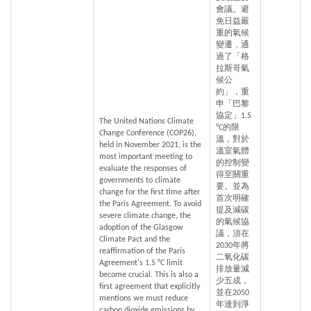
會議。避
免日益嚴
重的氣候
變遷，通
過了「格
拉斯哥氣
候公
約」，重
申「巴黎
協定」1.5 
The United Nations Climate 
°C的限
Change Conference (COP26), 
溫，對於
held in November 2021, is the 
溫室氣體
most important meeting to 
的控制變
evaluate the responses of 
得至關重
governments to climate 
要。並為
change for the first time after 
首次明確
the Paris Agreement. To avoid 
提及減碳
severe climate change, the 
的氣候協
adoption of the Glasgow 
議，須在
Climate Pact and the 
2030年將
reaffirmation of the Paris 
二氧化碳
Agreement's 1.5 °C limit 
排放量減
become crucial. This is also a 
少五成，
first agreement that explicitly 
並在2050
mentions we must reduce 
年達到淨
carbon dioxide emissions by 