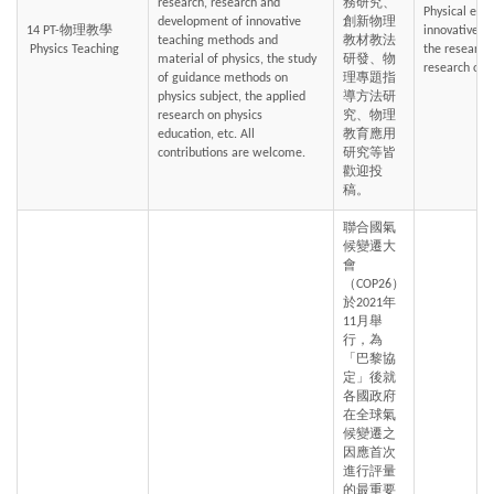
research, research and 
務研究、
Physical educ
development of innovative 
創新物理
14 PT-物理教學
innovative te
teaching methods and 
教材教法
 Physics Teaching
the research 
material of physics, the study 
研發、物
research on 
of guidance methods on 
理專題指
physics subject, the applied 
導方法研
research on physics 
究、物理
education, etc. All 
教育應用
contributions are welcome.
研究等皆
歡迎投
稿。
聯合國氣
候變遷大
會
（COP26）
於2021年
11月舉
行，為
「巴黎協
定」後就
各國政府
在全球氣
候變遷之
因應首次
進行評量
的最重要