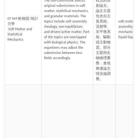
The sub-committee solicits 
粒流的原
original submissions in soft 
創論文。
matter, statistical mechanics, 
論文主題
and granular materials. The 
包含自主
07 SM-軟物質/統計
topics include self-assembly, 
裝系統、
soft matter, 
力學
rheology, non-equilibrium, 
流變學、
assembly, non
 Soft Matter and 
and driven/active matter. Part 
非平衡系
mechanics, rh
Statistical 
of the topics are overlapped 
統、驅動
liquid-liquid
Mechanics
with biological physics. The 
或主動物
organizers may adjust the 
質。部分
submission between two 
主題與生
fields accordingly.
物物理重
疊，會視
兩邊論文
情況做調
整。