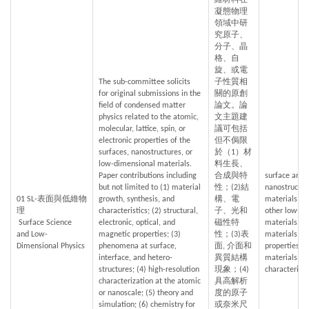
維材料在
凝態物理
領域中研
究原子、
分子、晶
格、自
旋、或電
The sub-committee solicits 
子性質相
for original submissions in the 
關的原創
field of condensed matter 
論文。論
physics related to the atomic, 
文主題建
molecular, lattice, spin, or 
議可包括
electronic properties of the 
但不侷限
surfaces, nanostructures, or 
於（1）材
low-dimensional materials. 
料生長、
Paper contributions including 
合成與特
surface and i
but not limited to (1) material 
性；(2)結
nanostructur
01 SL-表面與低維物
growth, synthesis, and 
構、電
materials, he
理
characteristics; (2) structural, 
子、光和
other low-di
 Surface Science 
electronic, optical, and 
磁性特
materials,gr
and Low-
magnetic properties; (3) 
性；(3)表
materials, p
Dimensional Physics
phenomena at surface, 
面, 介面和
properties o
interface, and hetero-
異質結構
materials,  
structures; (4) high-resolution 
現象；(4)
characteriza
characterization at the atomic 
具高解析
or nanoscale; (5) theory and 
度的原子
simulation; (6) chemistry for 
或奈米尺