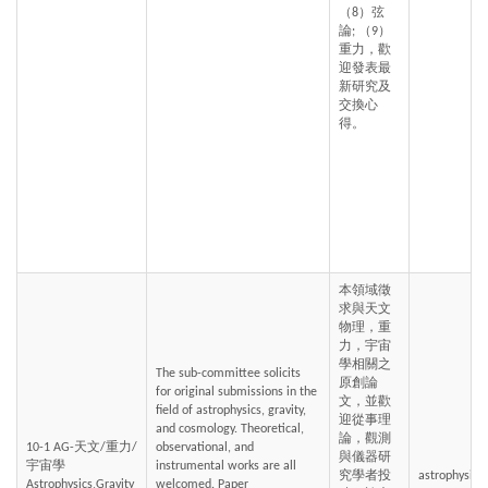
（8）弦
論; （9）
重力，歡
迎發表最
新研究及
交換心
得。
本領域徵
求與天文
物理，重
力，宇宙
學相關之
The sub-committee solicits 
原創論
for original submissions in the 
文，並歡
field of astrophysics, gravity, 
迎從事理
and cosmology. Theoretical, 
論，觀測
10-1 AG-天文/重力/
observational, and 
與儀器研
宇宙學 
instrumental works are all 
究學者投
astrophysics,
Astrophysics,Gravity 
welcomed. Paper 