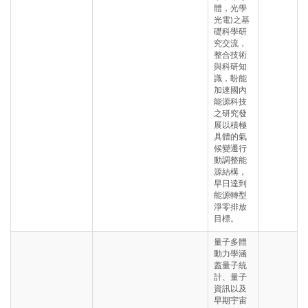
體，光學
光電)之基
礎科學研
究交流，
整合技術
與科研知
識，盼能
加速國內
能源科技
之研究發
展以積極
具體的氣
候變遷行
動調整能
源結構，
早日達到
能源轉型
淨零排放
目標。
量子多體
動力學涵
蓋量子統
計、量子
資訊以及
早期宇宙