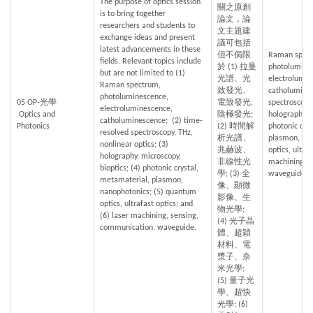
The purpose of optics session 
關之原創
is to bring together 
論文，論
researchers and students to 
文主題建
exchange ideas and present 
議可包括
latest advancements in these 
但不侷限
Raman spectr
fields. Relevant topics include 
於 (1) 拉曼
photolumines
but are not limited to (1) 
光譜、光
electrolumin
Raman spectrum, 
致發光、
catholumines
photoluminescence, 
05 OP-光學
電致發光, 
spectroscopy,
electroluminescence, 
 Optics and 
陰極發光; 
holography, m
catholuminescence;  (2) time-
Photonics
(2) 時間解
photonic crys
resolved spectroscopy, THz, 
析光譜、
plasmon, na
nonlinear optics; (3) 
兆赫波、
optics, ultraf
holography, microscopy, 
非線性光
machining, s
bioptics; (4) photonic crystal, 
學; (3) 全
waveguide
metamaterial, plasmon, 
像、顯微
nanophotonics; (5) quantum 
影像、生
optics, ultrafast optics; and 
物光學; 
(6) laser machining, sensing, 
(4) 光子晶
communication, waveguide.
體、超穎
材料、電
漿子、奈
米光學; 
(5) 量子光
學、超快
光學; (6) 