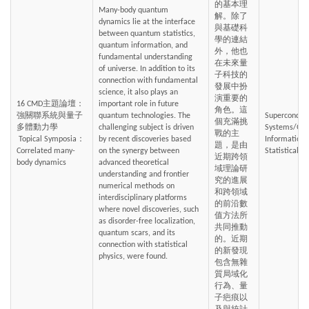
的基本理
Many-body quantum 
解。除了
dynamics lie at the interface 
與基礎科
between quantum statistics, 
學的連結
quantum information, and 
外，他也
fundamental understanding 
在未來量
of universe. In addition to its 
子科技的
connection with fundamental 
發展中扮
science, it also plays an 
演重要的
16 CMD主題論壇：
important role in future 
角色。這
強關聯系統與量子
quantum technologies. The 
Superconduct
個充滿挑
多體動力學
challenging subject is driven 
Systems/Qua
戰的主
 Topical Symposia：
by recent discoveries based 
Information
題，是由
Correlated many-
on the synergy between 
Statistical 
近期跨領
body dynamics
advanced theoretical 
域理論研
understanding and frontier 
究的進展
numerical methods on 
和跨領域
interdisciplinary platforms 
的前沿數
where novel discoveries, such 
值方法所
as disorder-free localization, 
共同推動
quantum scars, and its 
的。近期
connection with statistical 
的新發現
physics, were found.
包含無雜
質局域化
行為、量
子疤痕以