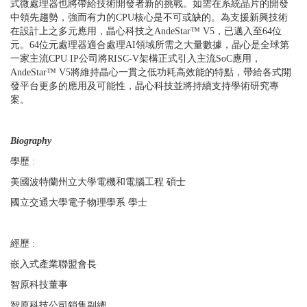
式微處理器也將帶給技術開發者新的挑戰。如需在系統晶片的開發
中領先趨勢，強而有力的
CPU
核心是不可或缺的。為支援新興技術
在設計上之多元應用，晶心科技之
AndeStar
™
V5
，已邁入至
64
位
元。
64
位元處理器適合處理
AI
領域所需之大量數據，晶心是全球第
一家主流
CPU IP
公司將
RISC-V
架構正式引入主流
SoC
應用，
AndeStar
™
V5
將維持晶心一貫之低功耗高效能的特點，帶給各式開
發平台更多的應用及可能性，晶心科技並將持續支持學術研究專
案。
Biography
學歷
:
美國波特蘭州立大學電機和電腦工程 碩士
國立交通大學電子物理學系 學士
經歷
:
嵌入式產業聯盟會長
智原科技董事
智原科技公司銷售副總