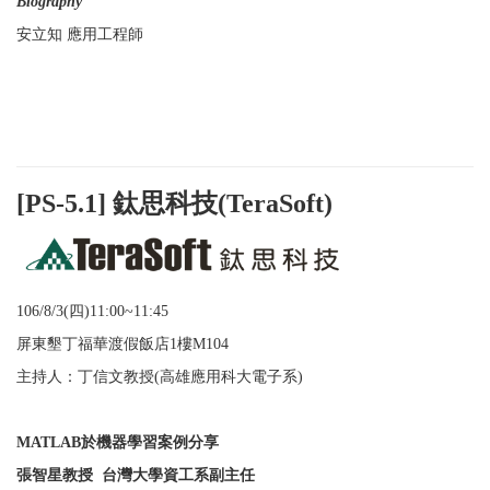
Biography
安立知 應用工程師
[PS-5.1] 鈦思科技(TeraSoft)
106/8/3(四
)11:00~11:45
屏東墾丁福華渡假飯店
1
樓M104
主持人：丁信文教授
(
高雄應用科大電子系
)
MATLAB
於機器學習案例分享
張智星教授
台灣大學資工系副主任