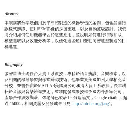
Abstract
本演講將分享幾個用於半導體製造的機器學習的案例，包含晶圓錯
誤樣式辨識、使用
SEM
影像的深度重建，以及自動駕駛設計。我們
將介紹如何使用機器學習於這些應用，並說明如何進行特徵抽取、
模型選取以及效能分析等，以優化這些應用並朝向智慧型製造的目
標邁進。
Biography
張智星博士現任台大資工系教授，專精於語音辨識、音樂檢索，以
及相關的機器學習與樣式辨認技術。他畢業於美國加州大學柏克萊
分校，並曾任職於
MATLAB
美國總公司和清大資工系教授，長年耕
耘於音訊與音樂辨識技術，並將開發成果授權予國內外多家公司，
產學合作績效顯著。張老師已發表
120
餘篇論文，
Google citations
超
過
15000
，相關資歷及開發成果可見
"http://mirlab.org/jang
"
。