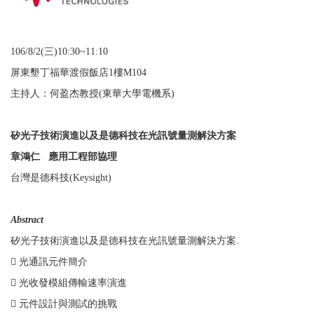
106/8/2(三
)10:30~11:10
屏東墾丁福華渡假飯店
1
樓M104
主持人：何盈杰教授
(
東華大學電機系
)
矽光子技術演進以及是德科技在光訊號量測解決方案
章鴻仁
應用工程部協理
台灣是德科技
(Keysight)
Abstract
矽光子技術演進以及是德科技在光訊號量測解決方案
.
 光通訊元件簡介
 光收發模組傳輸速率演進
 元件設計與測試的挑戰