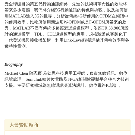
受全球矚目的第五代行動通訊網路，先進的技術與革命性的效能將
帶來多少震撼，我們將介紹
5G
行動通訊的特色與挑戰，以及如何使
用
MATLAB
進入
5G
的世界，分析從傳統
4G
所使用的
OFDM
在頻譜中
的使用效率，比較所使用新波形
W-OFDM
或是
F-OFDM
所帶來的差
異，
MATLAB
不僅有傳統多路徑衰退通道模型，依照
TR 38.900
所設
計的通道模型，
TDL
、
CDL
通道模型的應用，規格驗證或客製化下
一代發送機與接收機架構，利用
Link-Level
模擬評估其傳輸效率與各
種特性量測。
Biography
Michael Chen 陳忞慶 為鈦思科技應用工程師，負責無線通訊、數位
訊號處理、
Sumulink
轉數位電路及
FPGA
相關軟硬體平台整合之技術
支援。主要研究領域為無線通訊演算法設計、數位電路
IC
設計。
大會贊助廠商