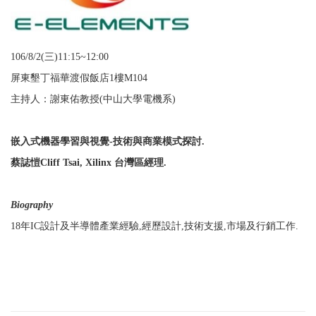
106/8/2(三
)11:15~12:00
屏東墾丁福華渡假飯店
1
樓M104
主持人：謝東佑教授
(
中山大學電機系
)
嵌入式機器學習與視覺-技術與商業模式探討.
蔡誌愷Cliff Tsai, Xilinx 台灣區經理.
Biography
18年IC設計及半導體產業經驗,經歷設計,技術支援,市場及行銷工作.