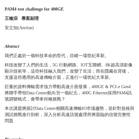
PAM4 test challenge for 400GE
王榆淙
專案副理
安立知
(Anritsu)
Abstract
我們正處於一個科技革命的世代，目睹一場世紀革新。
科技改變了人們的生活，
5G
行動網路、
IOT
互聯網、
8K
超高清影像
顯示技術等，這些科技融入我們，改變了生活；而在隱藏在背後，
支援這些應用的高速傳輸介面，正進行一場世紀大革新。
巨量的資料傳輸需求強力帶動高速介面發展，
400GE & PCI-e Gen4
將聯手帶領
Data Center
航向另一個紀元，
400G Ethernet
採用
PAM4
訊
號調變格式，會帶來何種挑戰？
本次講題將探討
Data Center
相關高速傳輸
IO
市場趨勢，並針對規格與
測試挑戰進行剖析，深入分析高速訊號處理所將面臨的信號完整性
問題