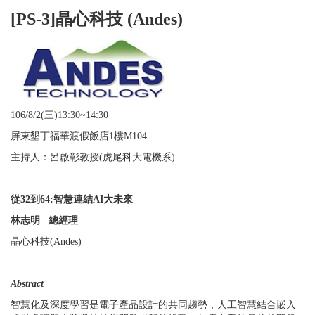
[PS-3]晶心科技 (Andes)
106/8/2(三
)13:30~14:30
屏東墾丁福華渡假飯店
1
樓M104
主持人：呂啟彰教授
(
虎尾科大電機系
)
從
32
到
64:
智慧連結
AI
大未來
林志明
總經理
晶心科技
(Andes)
Abstract
智慧化及深度學習是電子產品設計的共同趨勢，人工智慧結合嵌入