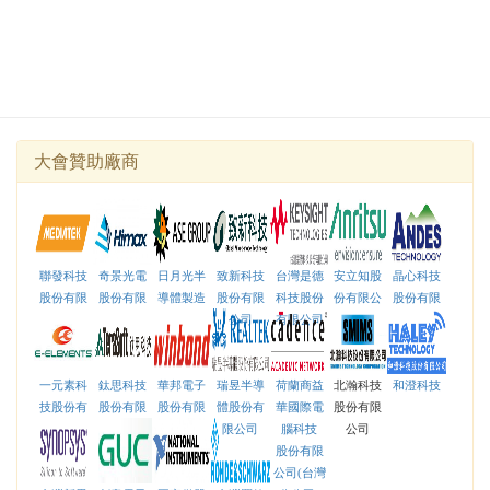
大會贊助廠商
聯發科技
奇景光電
日月光半
致新科技
台灣是德
安立知股
晶心科技
股份有限
股份有限
導體製造
股份有限
科技股份
份有限公
股份有限
公司
公司
股份有限
公司
有限公司
司
公司
公司
一元素科
鈦思科技
華邦電子
瑞昱半導
荷蘭商益
北瀚科技
和澄科技
技股份有
股份有限
股份有限
體股份有
華國際電
股份有限
限公司
公司
公司
限公司
腦科技
公司
股份有限
公司(台灣