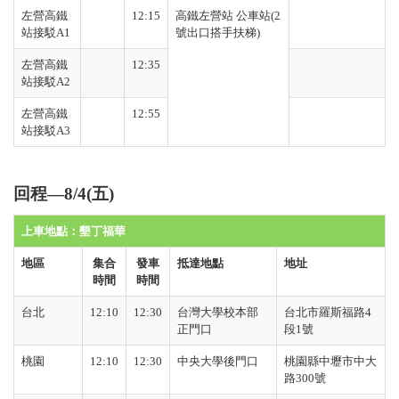
左營高鐵
12:15
高鐵左營站 公車站
(2
站接駁
A1
號出口搭手扶梯
)
左營高鐵
12:35
站接駁
A2
左營高鐵
12:55
站接駁
A3
回程—8/4(五)
上車地點：
墾丁福華
地區
集合
發車
抵達地點
地址
時間
時間
台北
12:10
12:30
台灣大學校本部
台北市羅斯福路
4
正門口
段
1
號
桃園
12:10
12:30
中央大學後門口
桃園縣中壢市中大
路
300
號