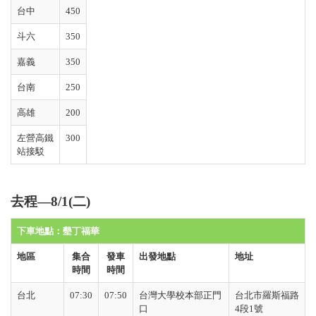
台中
450
斗六
350
嘉義
350
台南
250
高雄
200
左營高鐵
300
站接駁
去程—8/1(二)
下車地點：
墾丁福華
地區
集合
發車
出發地點
地址
時間
時間
台北
07:30
07:50
台灣大學校本部正門
台北市羅斯福路
口
4
段
1
號