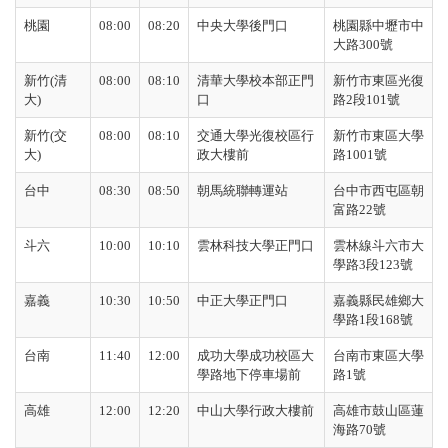
桃園
08:00
08:20
中央大學後門口
桃園縣中壢市中
大路
300
號
新竹
(
清
08:00
08:10
清華大學校本部正門
新竹市東區光復
大
)
口
路
2
段
101
號
新竹
(
交
08:00
08:10
交通大學光復校區行
新竹市東區大學
大
)
政大樓前
路
1001
號
台中
08:30
08:50
朝馬統聯轉運站
台中市西屯區朝
富路
22
號
斗六
10:00
10:10
雲林科技大學正門口
雲林線斗六市大
學路
3
段
123
號
嘉義
10:30
10:50
中正大學正門口
嘉義縣民雄鄉大
學路
1
段
168
號
台南
11:40
12:00
成功大學成功校區大
台南市東區大學
學路地下停車場前
路
1
號
高雄
12:00
12:20
中山大學行政大樓前
高雄市鼓山區蓮
海路
70
號