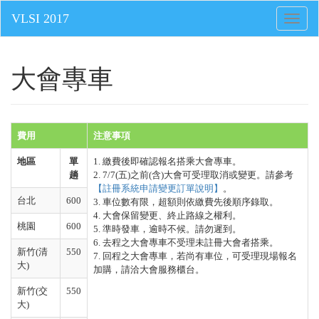
Toggle
naviga
大會專車
費用
注意事項
地區
單
1. 繳費後即確認報名搭乘大會專車。
趟
2. 7/7(五
)
之前
(
含
)
大會可受理取消或變更。請參考
【註冊系統申請變更訂單說明】
。
台北
600
3. 車位數有限，超額則依繳費先後順序錄取。
4. 大會保留變更、終止路線之權利。
桃園
600
5. 準時發車，逾時不候。請勿遲到。
6. 去程之大會專車不受理未註冊大會者搭乘。
新竹
(
清
550
7. 回程之大會專車，若尚有車位，可受理現場報名
大
)
加購，請洽大會服務櫃台。
新竹
(
交
550
大
)