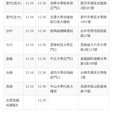
新竹
(
清大
)
12:10
12:30
清華大學校本部
新竹市東區光復路
正門口
2
段
101
號
新竹
(
交大
)
12:10
12:30
交通大學光復校
新竹市東區大學路
區行政大樓前
1001
號
台中
12:10
12:30
朝馬統聯轉運站
台中市西屯區朝富
路
22
號
斗六
12:10
12:30
雲林科技大學正
雲林線斗六市大學
門口
路
3
段
123
號
嘉義
12:10
12:30
中正大學正門口
嘉義縣民雄鄉大學
路
1
段
168
號
台南
12:10
12:30
成功大學自強校
台南市東區大學路
區門口
1
號
高雄
12:10
12:30
中山大學行政大
高雄市鼓山區蓮海
樓前
路
70
號
左營高鐵
12:30
站接駁
B