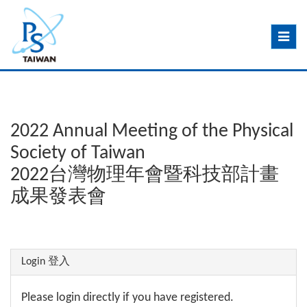
Toggle
navig
2022 Annual Meeting of the Physical
Society of Taiwan
2022台灣物理年會暨科技部計畫
成果發表會
Login 登入
Please login directly if you have registered.