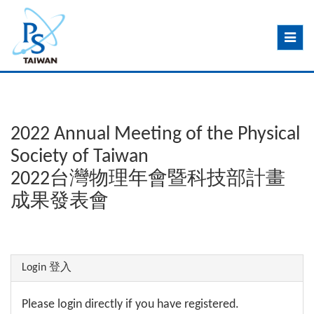
Toggle
navig
2022 Annual Meeting of the Physical
Society of Taiwan
2022台灣物理年會暨科技部計畫
成果發表會
Login 登入
Please login directly if you have registered.