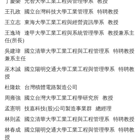
丁慶榮
元智大學工業工程與管理學系
教授
王孔政
國立台灣科技大學工業管理系
特聘教授
王立志
東海大學工業工程與經營資訊學系
教授
王逸琦
逢甲大學工業工程與系統管理學系
教授兼系主
任
(
所長
)
吳建瑋
國立清華大學工業工程與工程管理系
特聘
教授
兼系主任
巫木誠
國立陽明交通大學工業工程與管理學系
特聘教
授
杜隆欽
台灣積體電路製造公司
周雍強
國立台灣大學工業工程學研究所
教授
孟憲明
技嘉科技
(
股
)
公司製造事業群
總經理
林則孟
國立清華大學工業工程與工程管理系
特聘
教授
林春成
國立陽明交通大學工業工程與管理學系
特聘教
授