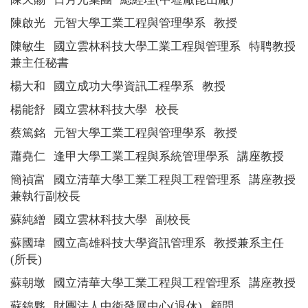
陳啟光
元智大學工業工程與管理學系
教授
陳敏生
國立雲林科技大學工業工程與管理系
特聘
教授
兼主任秘書
楊大和
國立成功大學資訊工程學系
教授
楊能舒
國立雲林科技大學
校長
蔡篤銘
元智大學工業工程與管理學系
教授
蕭堯仁
逢甲大學工業工程與系統管理學系
講座教授
簡禎富
國立清華大學工業工程與工程管理系
講座教授
兼執行副校長
蘇純繒
國立雲林科技大學
副校長
蘇國瑋
國立高雄科技大學資訊管理系
教授兼系主任
(
所長
)
蘇朝墩
國立清華大學工業工程與工程管理系
講座教授
蘇錦夥
財團法人中衛發展中心
(
退休
)
顧問