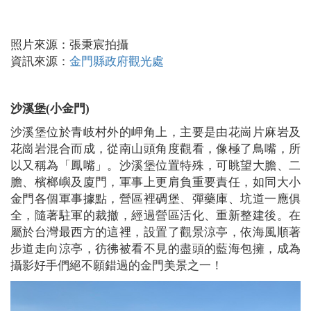
照片來源：張秉宸拍攝
資訊來源：
金門縣政府觀光處
沙溪堡(小金門)
沙溪堡位於青岐村外的岬角上，主要是由花崗片麻岩及
花崗岩混合而成，從南山頭角度觀看，像極了鳥嘴，所
以又稱為「鳳嘴」。沙溪堡位置特殊，可眺望大膽、二
膽、檳榔嶼及廈門，軍事上更肩負重要責任，如同大小
金門各個軍事據點，營區裡碉堡、彈藥庫、坑道一應俱
全，隨著駐軍的裁撤，經過營區活化、重新整建後。在
屬於台灣最西方的這裡，設置了觀景涼亭，依海風順著
步道走向涼亭，彷彿被看不見的盡頭的藍海包擁，成為
攝影好手們絕不願錯過的金門美景之一！