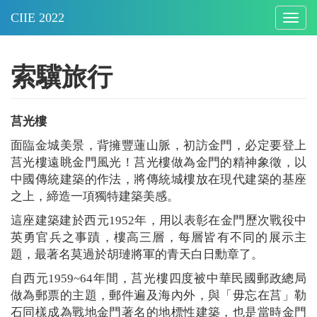
Togg
navig
索驥旅行
莒光樓
面臨金城美景，背擁豐蓮山脈，初訪金門，必定要登上
莒光樓遠眺金門風光！莒光樓做為金門的精神象徵，以
中國傳統建築的作法，將傳統城樓放在現代建築的基座
之上，締造一項獨特建築美感。
這座建築建於西元
1952
年，用以表彰在金門歷次戰役中
英勇官兵之事蹟，樓高三層，每層皆有不同的展示主
題，最著名莫過於胡璉將軍的青天白日勳章了。
自西元1959~64年間，莒光樓四度被中華民國郵政總局
做為郵票的主題，郵件遍及海內外，與「毋忘在莒」勒
石同樣成為戰地金門著名的地標性建築，也是當時金門