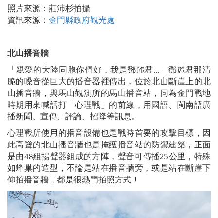
照片來源：莊沛杉拍攝
資訊來源：
金門縣政府觀光處
北山播音牆
「親愛的大陸同胞你們好，我是鄧麗君...」鄧麗君那清
脆的嗓音從巨大的播音器裡傳出，位於北山斷崖上的北
山播音牆，與馬山觀測所的馬山播音站，同為金門戰地
時期用來喊話打「心理戰」的前線，用國語、閩南語廣
播新聞、宣傳、評論、招降等訊息。
心理戰所使用的播音設備也是戰時首要的攻擊目標，因
此高聳的北山播音牆也是掩護播音站的防禦建築，正面
是由48組揚聲器組成的方陣，聲音可傳播25公里，特殊
如蜂巢的造型，不論是站在播音牆旁，或是站在斷崖下
仰拍播音牆，都是很熱門拍照方式！