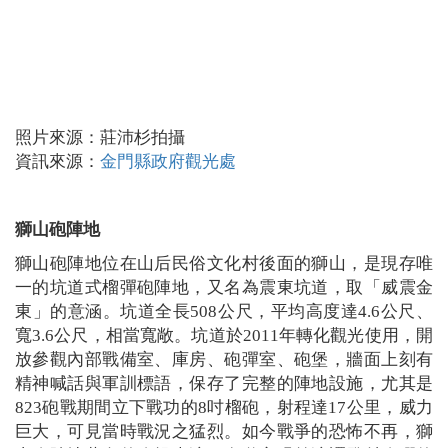
照片來源：莊沛杉拍攝
資訊來源：
金門縣政府觀光處
獅山砲陣地
獅山砲陣地位在山后民俗文化村後面的獅山，是現存唯
一的坑道式榴彈砲陣地，又名為震東坑道，取「威震金
東」的意涵。坑道全長508公尺，平均高度達4.6公尺、
寬3.6公尺，相當寬敞。坑道於2011年轉化觀光使用，開
放參觀內部戰備室、庫房、砲彈室、砲堡，牆面上刻有
精神喊話與軍訓標語，保存了完整的陣地設施，尤其是
823砲戰期間立下戰功的8吋榴砲，射程達17公里，威力
巨大，可見當時戰況之猛烈。如今戰爭的恐怖不再，獅