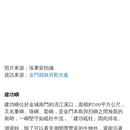
照片來源：張秉宸拍攝
資訊來源：
金門縣政府觀光處
建功嶼
建功嶼位於金城南門的浯江溪口，面積約
500
平方公尺，
又名董嶼、珠嶼、鰲嶼，是金門本島與烈嶼之間海面的
衛哨，一嶼堅守如砥柱中流，「建功砥柱」因此得名。
潮退時，除了可以看見潮間帶豐富的生物外，還能沿著