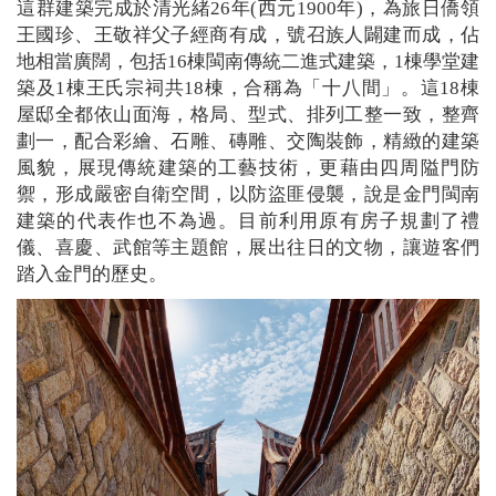
這群建築完成於清光緒26年(西元1900年)，為旅日僑領
王國珍、王敬祥父子經商有成，號召族人闢建而成，佔
地相當廣闊，包括16棟閩南傳統二進式建築，1棟學堂建
築及1棟王氏宗祠共18棟，合稱為「十八間」。這18棟
屋邸全都依山面海，格局、型式、排列工整一致，整齊
劃一，配合彩繪、石雕、磚雕、交陶裝飾，精緻的建築
風貌，展現傳統建築的工藝技術，更藉由四周隘門防
禦，形成嚴密自衛空間，以防盜匪侵襲，說是金門閩南
建築的代表作也不為過。目前利用原有房子規劃了禮
儀、喜慶、武館等主題館，展出往日的文物，讓遊客們
踏入金門的歷史。