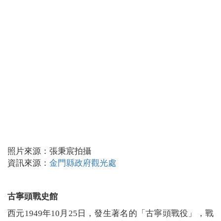
照片來源：張秉宸拍攝
資訊來源：
金門縣政府觀光處
古寧頭戰史館
西元
1949
年
10
月
25
日，發生著名的「古寧頭戰役」，戰