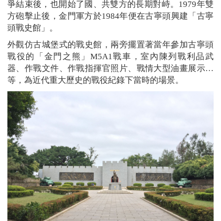
爭結束後，也開始了國、共雙方的長期對峙。
1979
年雙
方砲擊止後，金門軍方於
1984
年便在古寧頭興建「古寧
頭戰史館」。
外觀仿古城堡式的戰史館，兩旁擺置著當年參加古寧頭
戰役的「金門之熊」M5A1戰車，室內陳列戰利品武
器、作戰文件、作戰指揮官照片、戰情大型油畫展示…
等，為近代重大歷史的戰役紀錄下當時的場景。