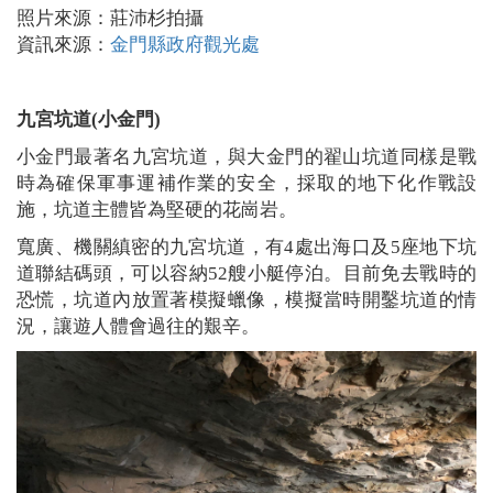
照片來源：莊沛杉拍攝
資訊來源：
金門縣政府觀光處
九宮坑道(小金門)
小金門最著名九宮坑道，與大金門的翟山坑道同樣是戰
時為確保軍事運補作業的安全，採取的地下化作戰設
施，坑道主體皆為堅硬的花崗岩。
寬廣、機關縝密的九宮坑道，有4處出海口及5座地下坑
道聯結碼頭，可以容納52艘小艇停泊。目前免去戰時的
恐慌，坑道內放置著模擬蠟像，模擬當時開鑿坑道的情
況，讓遊人體會過往的艱辛。