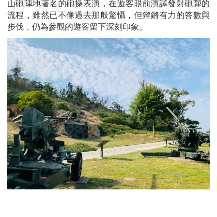
山砲陣地著名的砲操表演，在遊客眼前演譯發射砲彈的
流程，雖然已不像過去那般驚懾，但鏗鏘有力的答數與
步伐，仍為參觀的遊客留下深刻印象。