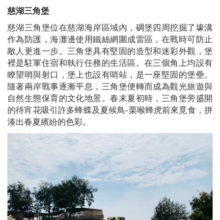
慈湖三角堡
慈湖三角堡位在慈湖海岸區域內，碉堡四周挖掘了壕溝
作為防護，海灘邊使用鐵絲網圍成雷區，在戰時可防止
敵人更進一步。三角堡具有堅固的造型和迷彩外觀，堡
裡是駐軍住宿和執行任務的生活區。在三個角上均設有
瞭望哨與射口，堡上也設有哨站，是一座堅固的堡壘。
隨著兩岸戰事逐漸平息，三角堡便轉而成為觀光旅遊與
自然生態保育的文化地景。春末夏初時，三角堡旁盛開
的待宵花吸引許多蜂蝶及夏候鳥-栗喉蜂虎前來覓食，拼
湊出春夏繽紛的色彩。