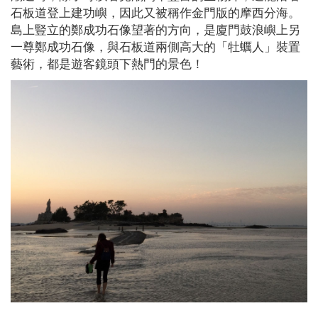
石板道登上建功嶼，因此又被稱作金門版的摩西分海。
島上豎立的鄭成功石像望著的方向，是廈門鼓浪嶼上另
一尊鄭成功石像，與石板道兩側高大的「牡蠣人」裝置
藝術，都是遊客鏡頭下熱門的景色！