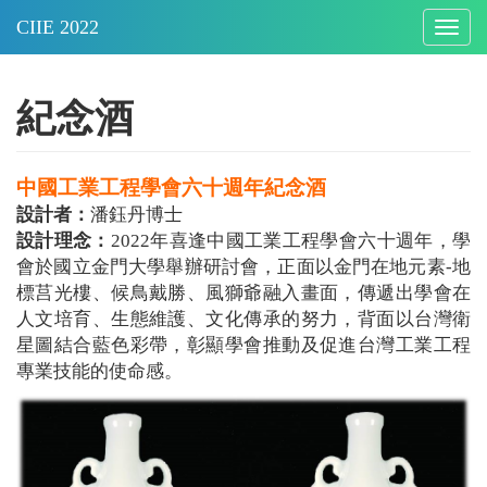
Togg
navig
紀念酒
中國工業工程學會六十週年紀念酒
設計者：
潘鈺丹博士
設計理念：
2022年喜逢中國工業工程學會六十週年，學
會於國立金門大學舉辦研討會，正面以金門在地元素-地
標莒光樓、候鳥戴勝、風獅爺融入畫面，傳遞出學會在
人文培育、生態維護、文化傳承的努力，背面以台灣衛
星圖結合藍色彩帶，彰顯學會推動及促進台灣工業工程
專業技能的使命感。