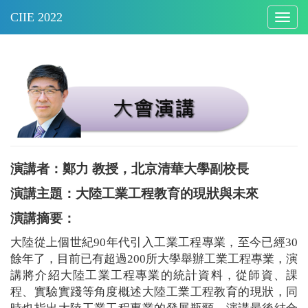
Togg
navig
演講者
：
鄭力 教授，北京清華大學副校長
演講主題：
大陸工業工程教育的現狀與未來
演講摘要：
大陸從上個世紀
90
年代引入工業工程專業，至今已經
30
餘年了，目前已有超過
200
所大學舉辦工業工程專業，演
講將介紹大陸工業工程專業的統計資料，從師資、課
程、實驗實踐等角度概述大陸工業工程教育的現狀，同