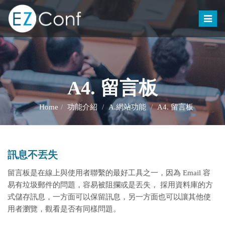
Toggle
naviga
A4. 留言板
Home
功能介紹
A.網站功能
A4. 留言板
訊息不丟失
留言板是在線上與使用者聯繫的最好工具之一，因為 Email 容
易有垃圾郵件的問題，容易被阻攔或是丟失，
採用資料庫的方
式儲存訊息，一方面可以保留訊息，另一方面也可以讓其他使
用者瀏覽，觀看是否有同樣問題。