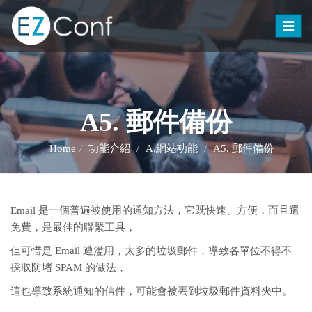
Toggle
naviga
A5. 郵件備份
Home
功能介紹
A.網站功能
A5. 郵件備份
Email 是一個普遍被使用的通知方法，它既快速、方便，而且還
免費，是最佳的聯繫工具，
但可惜是 Email 遭濫用，太多的垃圾郵件，導致各單位不得不
採取防堵 SPAM 的做法，
這也導致系統通知的信件，可能會被丟到垃圾郵件資料夾中。