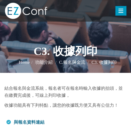
Toggle
C3. 收據列印
Home
功能介紹
C.報名與金流
C3. 收據列印
結合報名與金流系統，報名者可在報名時輸入收據的抬頭，並
在繳費完成後，可線上列印收據，
收據功能具有下列特點，讓您的收據既方便又具有公信力！
與報名資料連結