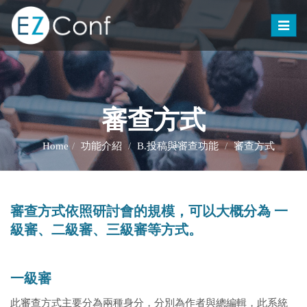
Toggle
naviga
審查方式
Home
功能介紹
B.投稿與審查功能
審查方式
審查方式依照研討會的規模，可以大概分為 一
級審、二級審、三級審等方式。
一級審
此審查方式主要分為兩種身分，分別為作者與總編輯，此系統